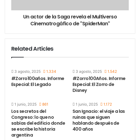
Un actor de la Saga revela el Multiverso
Cinematrogáfico de "SpiderMan"
Related Articles
Corría el año 2006 cuando Noelia, luego de escuchar
3 agosto, 2025
1.334
3 agosto, 2025
1.542
los consejos de su hermana Gisela, tomo una
#Zorro100años. Informe
#Zorro100Años. Informe
decisión y relegó su arte por la pastelería en
Especial: El Legado
Especial: El Zorro de
general, para darle de lleno a su “niño mimando”: el
Disney
alfajor artesanal de cacao.
1 junio, 2025
861
1 junio, 2025
1.172
Los secretos del
San Ignacio: el viaje a las
“Surgió como respuesta al hecho de satisfacer mi
Congreso: lo que no
ruinas que siguen
propia necesidad. Iba al kiosco y los alfajores que
sabías del edificio donde
hablando después de
se escribe la historia
400 años
comía ya no tenían el sabor de antes, no encontraba
argentina
mi paladar los aromas que recordaba de la cocina de