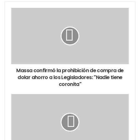
alcanzaba para ser un atractivo turístico.
Pasaron los años, las hermanas Pignataro crecieron
y su “su pueblo – campo” acaso también. Sus calles
que forman semicírculos fueron poblándose, aquella
avenida de tierra, se cubrió de asfalto y paso a
llamarse “Manuel Cobo”, y es el camino ideal para
llegar al Mar.
Massa confirmó la prohibición de compra de
dolar ahorro a los Legisladores: "Nadie tiene
coronita"