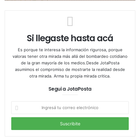
Si llegaste hasta acá
Es porque te interesa la información rigurosa, porque
valoras tener otra mirada más allá del bombardeo cotidiano
de la gran mayoría de los medios.Desde JotaPosta
asumimos el compromiso de mostrarte la realidad desde
otra mirada. Arma tu propia mirada critica.
Segui a JotaPosta
Ingresá
tu
Siempre con sus imponente arboleda (álamos, pinos,
correo
electrónico
olmos, cipreses y lambercias),sus playas extensas y
la pesca como actividad principal, todavía no