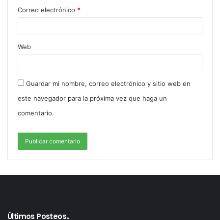
Correo electrónico
*
Web
Guardar mi nombre, correo electrónico y sitio web en
este navegador para la próxima vez que haga un
comentario.
Fue así que las hermanas comenzaron ese verano la
idea de vender en Mar de Cobo, esos famosos
alfajores que ya gustaban entre amigos y familiares.
“Pensamos vender unas dos docenas por día y con
eso entendíamos que podíamos superar los gastos”
rememora Noelia y casi a dúo festejan “
¡vendimos
Últimos Posteos..