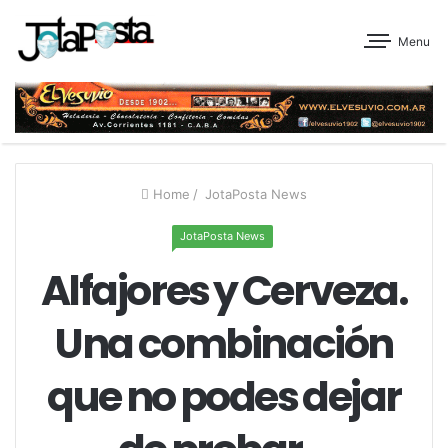
Menu
Home
/
JotaPosta News
JotaPosta News
Alfajores y Cerveza.
Una combinación
que no podes dejar