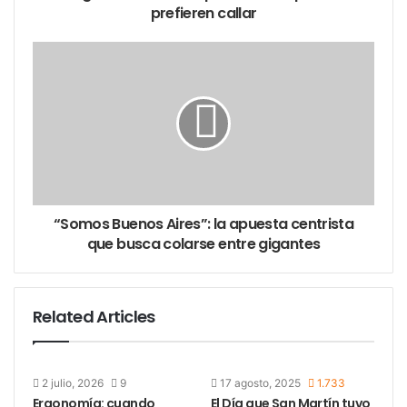
Renovador todavía tiene con qué jugar… o al menos
prefieren callar
con qué negociar.
Segunda Sección: equilibrio
territorial y social
En el norte bonaerense, la receta fue equilibrar
intendentes con base firme y militancia de base.
Diego Nanni es parte del riñón kicillofista y juega
fuerte con el Movimiento Derecho al Futuro. A su
“Somos Buenos Aires”: la apuesta centrista
lado, Cintia Romero –Patria Grande– representa la
que busca colarse entre gigantes
agenda de los movimientos sociales y la economía
popular.
Related Articles
2 julio, 2026
9
17 agosto, 2025
1.733
El tercer escalón va para Carlos Puglelli, hombre del
Ergonomía: cuando
El Día que San Martín tuvo