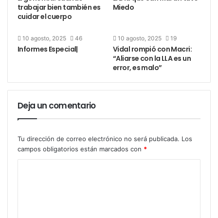
massismo y exintendente con experiencia
trabajar bien también es
Miedo
cuidar el cuerpo
legislativa. Su presencia habla de algo que se repite
en todas las secciones: los intendentes siguen
10 agosto, 2025
46
10 agosto, 2025
19
siendo actores centrales, incluso cuando ya no
Informes Especial|
Vidal rompió con Macri:
gobiernan sus distritos.
“Aliarse con la LLA es un
error, es malo”
Tercera Sección: territorio de
resistencia
Deja un comentario
No es novedad: la Tercera Sección sigue siendo la
cuna del peronismo bonaerense. Pero esta vez, el
Tu dirección de correo electrónico no será publicada.
Los
tono es distinto. Se siente más como una trinchera
campos obligatorios están marcados con
*
que como un bastión.