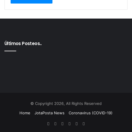
disputados
En el oeste profundo (Cuarta Sección), Diego Videla
(La Cámpora) encabeza con perfil militante. Lo
acompañan Valeria Arata y Germán Lago, en una
combinación de juventud orgánica y experiencia
Últimos Posteos..
territorial.
© Copyright 2026, All Rights Reserved
Home
JotaPosta News
Coronavirus (COVID-19)