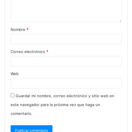
Nombre
*
Verónica Magario encabeza con una testimonial
potente. Es símbolo de un sector que se mantiene
en pie aunque sin el empuje de otros tiempos. Le
Correo electrónico
*
siguen Facundo Tignanelli –operador clave de
Máximo Kirchner– y Mayra Mendoza, que busca
revalidar liderazgo desde Quilmes.
Web
Cascallares, Rasquetti… la lista continúa con
nombres que representan gestión, lealtad,
Guardar mi nombre, correo electrónico y sitio web en
continuidad. En tiempos de incertidumbre, la
este navegador para la próxima vez que haga un
consigna parece ser: no innovar demasiado, no
comentario.
romper nada que aún funcione.
Cuarta y Quinta: los márgenes