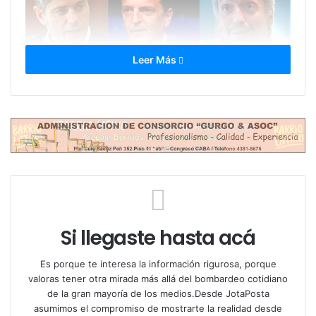
Leer Más
Lo que sigue no es solo una lista de nombres. Es el
retrato de un rompecabezas político donde cada
pieza representa algo más: obediencias, territorios,
espacios que resisten y otros que negocian su
supervivencia.
Si llegaste hasta acá
Primera Sección: blindar el norte
Es porque te interesa la información rigurosa, porque
valoras tener otra mirada más allá del bombardeo cotidiano
Gabriel Katopodis no solo encabeza. Simboliza. Es
de la gran mayoría de los medios.Desde JotaPosta
uno de los pocos ministros que no quedó atrapado
asumimos el compromiso de mostrarte la realidad desde