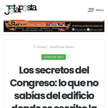
Menu
Home
/
JotaPosta News
JotaPosta News
Los secretos del
Congreso: lo que no
sabías del edificio