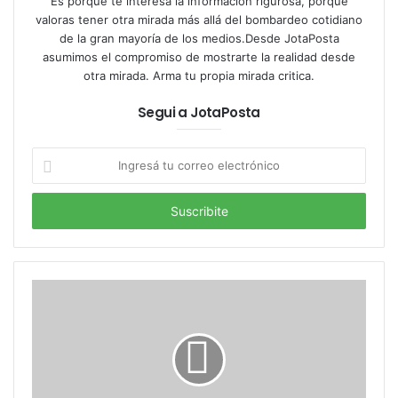
Es porque te interesa la información rigurosa, porque
valoras tener otra mirada más allá del bombardeo cotidiano
de la gran mayoría de los medios.Desde JotaPosta
asumimos el compromiso de mostrarte la realidad desde
otra mirada. Arma tu propia mirada critica.
Tags
arquitectura argentina
arquitectura Congreso
Segui a JotaPosta
Congreso 1906
Congreso Argentina
Congreso Buenos Aires
Congreso en imágenes
Congreso Nacional
Ingresá
Congreso Nacional historia secreta
Congreso Nacional JotaPosta
tu
correo
Congreso por dentro
cúpula Congreso
electrónico
datos Congreso Nacional
edificio del Congreso
edificio histórico Argentina
Historia Argentina
historia del Congreso
historia del poder legislativo
historia política argentina
monumentos argentinos
palacio legislativo
patrimonio nacional
recorrido virtual Congreso
secretos del Congreso
símbolo patrio
visitas guiadas Congreso