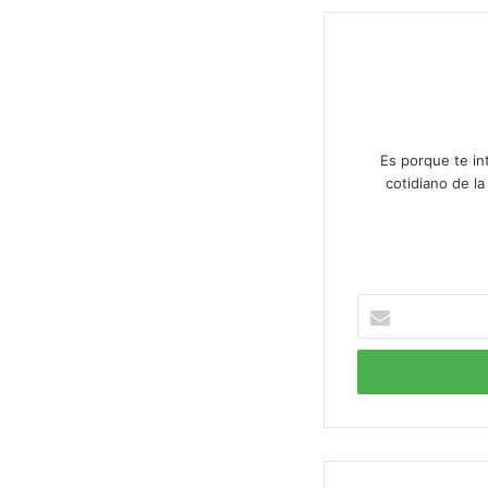
Es porque te in
cotidiano de l
Ingresá
tu
correo
electrónico