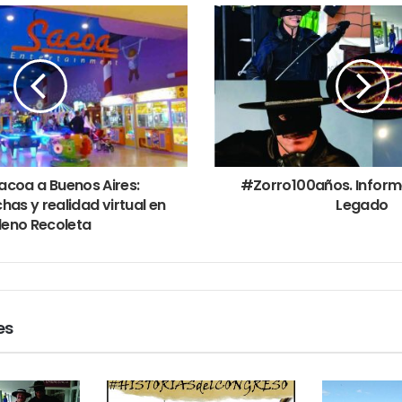
acoa a Buenos Aires:
#Zorro100años. Informe 
chas y realidad virtual en
Legado
leno Recoleta
es