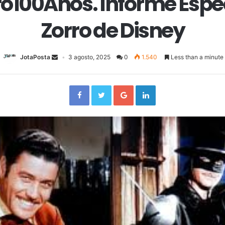
o100Años. Informe Especi
Zorro de Disney
JotaPosta
3 agosto, 2025
0
1.540
Less than a minute
Facebook
Twitter
Google+
LinkedIn