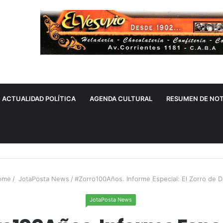
ACTUALIDAD POLÍTICA
AGENDA CULTURAL
RESUMEN DE NOT
ome
/
JotaPosta News
/
#Zorro100Años. Informe Especial: El Zorro de D
JotaPosta News