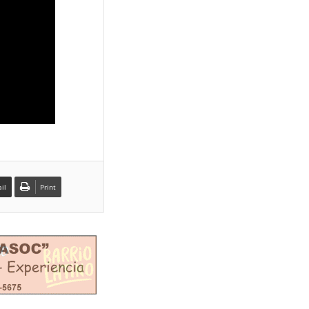
il
Print