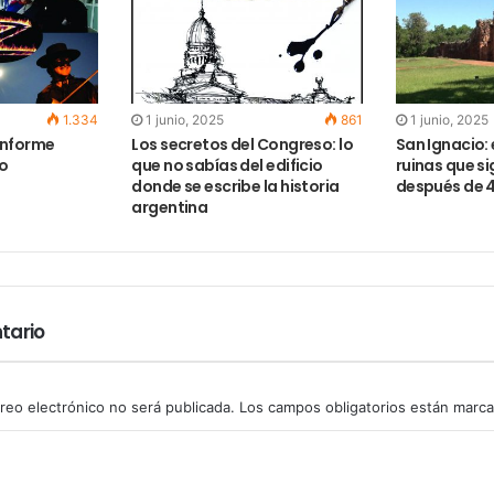
1.334
1 junio, 2025
861
1 junio, 2025
Informe
Los secretos del Congreso: lo
San Ignacio: e
do
que no sabías del edificio
ruinas que s
donde se escribe la historia
después de 
argentina
tario
reo electrónico no será publicada.
Los campos obligatorios están marc