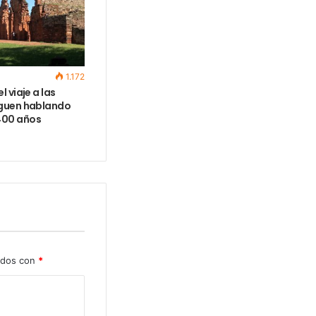
1.172
l viaje a las
iguen hablando
400 años
ados con
*