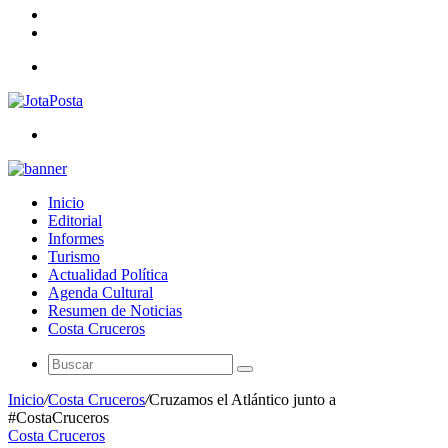
Sesión
Artículo
Aleatorio
Barra
Lateral
Menú
Buscar
Inicio
Editorial
Informes
Turismo
Actualidad Política
Agenda Cultural
Resumen de Noticias
Costa Cruceros
Buscar
Inicio
/
Costa Cruceros
/
Cruzamos el Atlántico junto a
#CostaCruceros
Costa Cruceros