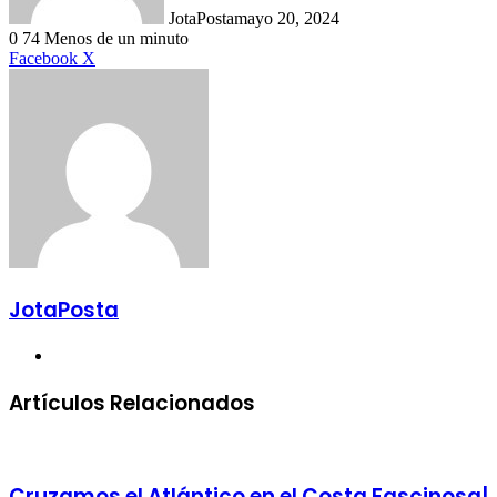
JotaPosta
mayo 20, 2024
0
74
Menos de un minuto
LinkedIn
Tumblr
Pinterest
Reddit
VKontakte
Compartir
Imprimir
Facebook
X
vía
correo
electrónico
JotaPosta
Sitio
web
Artículos Relacionados
Cruzamos el Atlántico en el Costa Fascinosa|