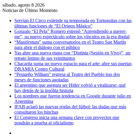
sábado, agosto 8 2026
Noticias de Último Momento
Servian El Circo extiende su temporada en Tortuguitas con las
últimas funciones de “El Origen Mágico”
Gonzalo “El Pela” Romero estrenó “Aprendiendo a querer-
me”, su nuevo espectáculo sobre los vínculos en la era digital
“Manifestum” suma conversatorios en el Teatro San Martín
para abrir el diálogo con el público
Yas abre una nueva etapa con “Distinta (Sesión en Vivo)”, un
retrato íntimo de sus veintitantos
Chacarita suma un nuevo espacio para el arte: abre sus puertas
DRAMIA Centro Cultural
“Pequeño William” regresa al Teatro del Pueblo tras dos
meses de funciones agotadas
El argentino que asegura ser Hitler volvió a viralizarse: qué
hay detrás de la insólita historia
Los nombres que fueron tendencia en Google durante julio en
Argentina
IFAB aclaró las nuevas reglas del fútbol: las dudas que más
consultaron los hinchas
El Congreso inicia una semana clave con proyectos que
pondrán a prueba al oficialismo
Iniciar