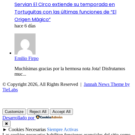
Servian El Circo extiende su temporada en
Tortuguitas con las últimas funciones de “El
Origen Mágico”
hace 6 días
Emilio Firpo
Muchísimas gracias por la hermosa nota Jota! Disfrutamos
muc...
© Copyright 2026, All Rights Reserved |
Jannah News Theme by
TieLabs
Facebook
X
WhatsApp
Telegram
Volver
al
botón
Customize
Reject All
Accept All
superior
Desarrollado por
✖
►
Cookies Necesarias
Siempre Activas
Las cookies necesarias habilitan funciones esenciales del sitio como