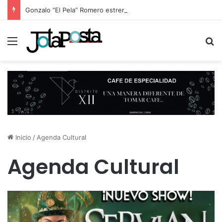
Gonzalo “El Pela” Romero estrenó “Aprendiendo a querer-me”, su nuevo espectáculo sobre los vínculos en la era digital
Menú
B
Inicio
/
Agenda Cultural
Agenda Cultural