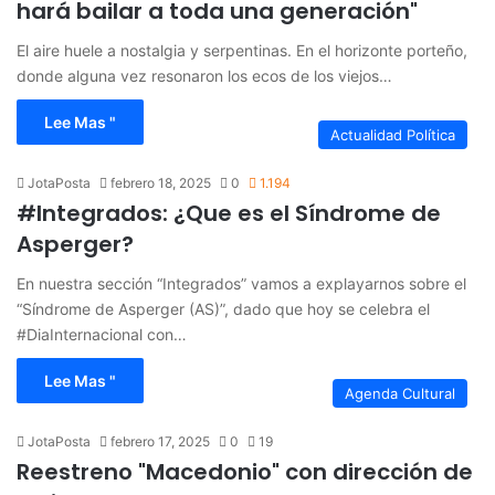
hará bailar a toda una generación"
El aire huele a nostalgia y serpentinas. En el horizonte porteño,
donde alguna vez resonaron los ecos de los viejos…
Lee Mas "
Actualidad Política
JotaPosta
febrero 18, 2025
0
1.194
#Integrados: ¿Que es el Síndrome de
Asperger?
En nuestra sección “Integrados” vamos a explayarnos sobre el
“Síndrome de Asperger (AS)”, dado que hoy se celebra el
#DiaInternacional con…
Lee Mas "
Agenda Cultural
JotaPosta
febrero 17, 2025
0
19
Reestreno "Macedonio" con dirección de