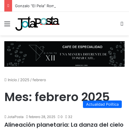
Gonzalo “El Pela” Romero estrenó “Aprendiendo a querer-me”, su nuevo espectáculo sobre los vínculos en la era digital
Menú
B
Inicio
/
2025
/
febrero
Mes:
febrero 2025
Actualidad Política
JotaPosta
febrero 28, 2025
0
32
Alineación planetaria: La danza del cielo