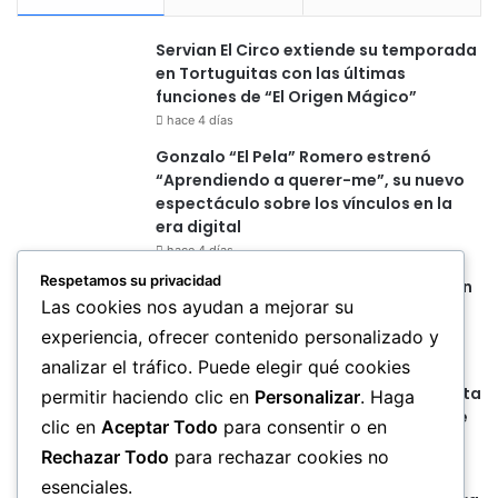
Servian El Circo extiende su temporada
en Tortuguitas con las últimas
funciones de “El Origen Mágico”
hace 4 días
Gonzalo “El Pela” Romero estrenó
“Aprendiendo a querer-me”, su nuevo
espectáculo sobre los vínculos en la
era digital
hace 4 días
Respetamos su privacidad
“Manifestum” suma conversatorios en
Las cookies nos ayudan a mejorar su
el Teatro San Martín para abrir el
diálogo con el público
experiencia, ofrecer contenido personalizado y
hace 4 días
analizar el tráfico. Puede elegir qué cookies
Yas abre una nueva etapa con “Distinta
permitir haciendo clic en
Personalizar
. Haga
(Sesión en Vivo)”, un retrato íntimo de
clic en
Aceptar Todo
para consentir o en
sus veintitantos
Rechazar Todo
para rechazar cookies no
hace 4 días
esenciales.