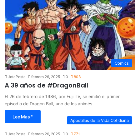
Comics
JotaPosta
febrero 26, 2025
0
803
A 39 años de #DragonBall
El 26 de febrero de 1986, por Fuji TV, se emitió el primer
episodio de Dragon Ball, uno de los animés…
Lee Mas "
Apostillas de la Vida Cotidiana
JotaPosta
febrero 26, 2025
0
771