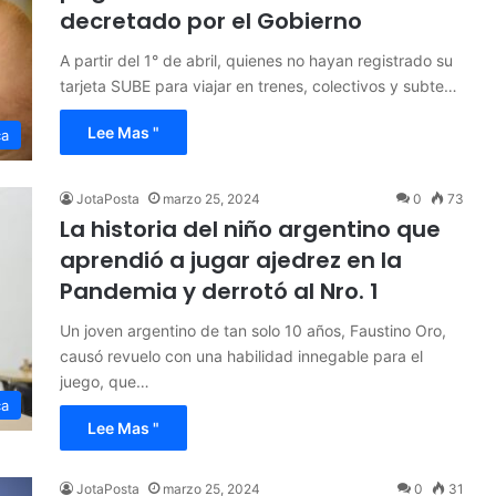
decretado por el Gobierno
A partir del 1° de abril, quienes no hayan registrado su
tarjeta SUBE para viajar en trenes, colectivos y subte…
Lee Mas "
ca
JotaPosta
marzo 25, 2024
0
73
La historia del niño argentino que
aprendió a jugar ajedrez en la
Pandemia y derrotó al Nro. 1
Un joven argentino de tan solo 10 años, Faustino Oro,
causó revuelo con una habilidad innegable para el
juego, que…
ca
Lee Mas "
JotaPosta
marzo 25, 2024
0
31