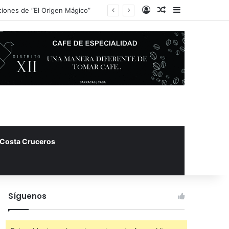
Iniciar Sesión
Artículo Aleator
Barra Latera
Gonzalo “El Pela” Romero estrenó “Aprendiendo a querer-me”, su nuevo espectáculo sobre los vínculos en la era digital
Costa Cruceros
Síguenos