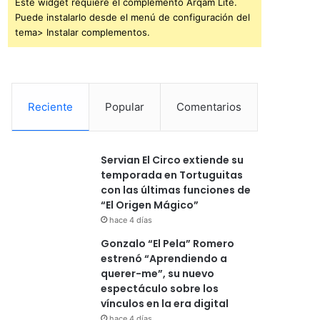
Este widget requiere el complemento Arqam Lite.
Puede instalarlo desde el menú de configuración del
tema> Instalar complementos.
Reciente
Popular
Comentarios
Servian El Circo extiende su
temporada en Tortuguitas
con las últimas funciones de
“El Origen Mágico”
hace 4 días
Gonzalo “El Pela” Romero
estrenó “Aprendiendo a
querer-me”, su nuevo
espectáculo sobre los
vínculos en la era digital
hace 4 días