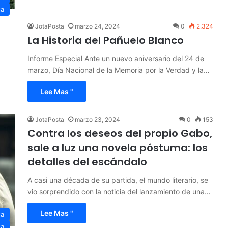
ca
JotaPosta
marzo 24, 2024
0
2.324
La Historia del Pañuelo Blanco
Informe Especial Ante un nuevo aniversario del 24 de
marzo, Día Nacional de la Memoria por la Verdad y la…
Lee Mas "
JotaPosta
marzo 23, 2024
0
153
Contra los deseos del propio Gabo,
sale a luz una novela póstuma: los
detalles del escándalo
A casi una década de su partida, el mundo literario, se
vio sorprendido con la noticia del lanzamiento de una…
Lee Mas "
ca
ca