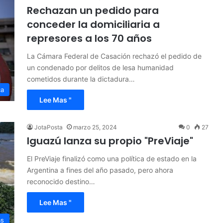
Rechazan un pedido para
conceder la domiciliaria a
represores a los 70 años
La Cámara Federal de Casación rechazó el pedido de
un condenado por delitos de lesa humanidad
cometidos durante la dictadura…
ca
Lee Mas "
JotaPosta
marzo 25, 2024
0
27
Iguazú lanza su propio "PreViaje"
El PreViaje finalizó como una política de estado en la
Argentina a fines del año pasado, pero ahora
reconocido destino…
Lee Mas "
as