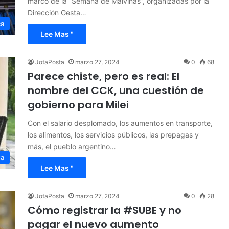
marco de la “Semana de Malvinas”, organizadas por la
Dirección Gesta…
ca
Lee Mas "
JotaPosta
marzo 27, 2024
0
68
Parece chiste, pero es real: El
nombre del CCK, una cuestión de
gobierno para Milei
Con el salario desplomado, los aumentos en transporte,
los alimentos, los servicios públicos, las prepagas y
más, el pueblo argentino…
ca
Lee Mas "
JotaPosta
marzo 27, 2024
0
28
Cómo registrar la #SUBE y no
pagar el nuevo aumento