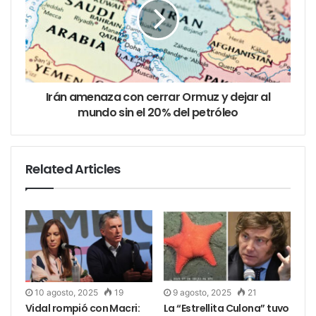
ya que pueden generar señales o comportamientos
que afecten las operaciones espaciales. Además,
invita a reflexionar sobre el creciente desafío que
implica el manejo y monitoreo del espacio cercano a
la Tierra.
Irán amenaza con cerrar Ormuz y dejar al
mundo sin el 20% del petróleo
Related Articles
10 agosto, 2025
19
9 agosto, 2025
21
Vidal rompió con Macri:
La “Estrellita Culona” tuvo