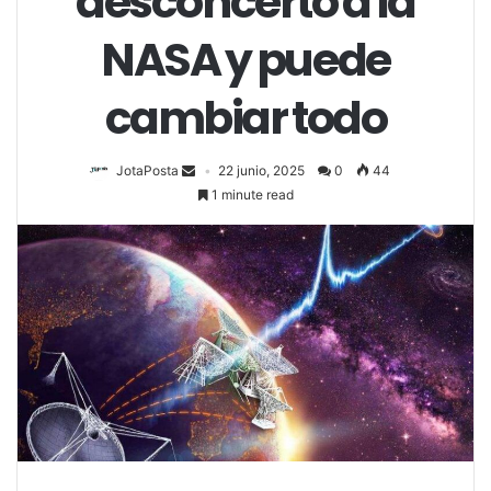
desconcertó a la
NASA y puede
cambiar todo
JotaPosta
22 junio, 2025
0
44
1 minute read