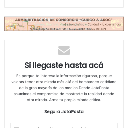
embargo, la detección de una señal potente y fugaz
por parte de un equipo australiano que operaba el
radiotelescopio ASKAP, sacó a Relay-2 del olvido y
puso en alerta la comunidad aeroespacial.
Lo curioso del caso es que esta emisión duró apenas
una fracción minúscula de segundo, menos de 30
nanosegundos, pero fue lo suficientemente fuerte
Si llegaste hasta acá
como para destacar entre todas las señales
cósmicas habituales. El origen, según los análisis,
Es porque te interesa la información rigurosa, porque
coincide exactamente con la órbita donde se
valoras tener otra mirada más allá del bombardeo cotidiano
encuentra el Relay-2, descartando fenómenos
de la gran mayoría de los medios.Desde JotaPosta
astronómicos distantes.
asumimos el compromiso de mostrarte la realidad desde
otra mirada. Arma tu propia mirada critica.
Segui a JotaPosta
Ingresá