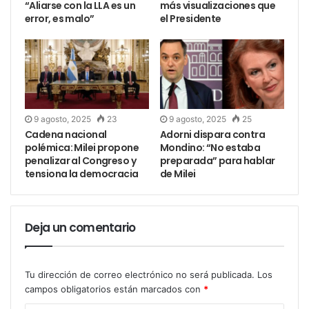
“Aliarse con la LLA es un
más visualizaciones que
error, es malo”
el Presidente
9 agosto, 2025
23
9 agosto, 2025
25
Cadena nacional
Adorni dispara contra
polémica: Milei propone
Mondino: “No estaba
penalizar al Congreso y
preparada” para hablar
tensiona la democracia
de Milei
Deja un comentario
Tu dirección de correo electrónico no será publicada.
Los
campos obligatorios están marcados con
*