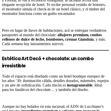
y Florida, lo vas a reconocer enseguida: la fachada recrea una
elegante recepción de hotel. Te recibe personal vestido de botones,
el mostrador simula el check-in de un hotel clásico, y el timbre del
mostrador funciona como un guiño encantador.
Pero en lugar de llaves de habitaciones, acá se entregan verdaderos
pasaportes al mundo del chocolate:
alfajores premium, conitos
rellenos de dulce de leche, bombones, cremas Gianduia
, y más.
Cada semana hay lanzamientos nuevos.
Estética Art Decó + chocolate: un combo
irresistible
Todo el espacio está diseñado como un hotel boutique europeo de
los años ‘30: iluminación cálida, detalles dorados, mármoles, espejos
y un aire de sofisticación. Cada rincón es
instagrameable
. Ideal
para los fanáticos del chocolate… y también del diseño.
Aunque no hay helados en esta sucursal, el ADN de Lucchiano’s
está intacto:
ingredientes premium y sabores que marcan la