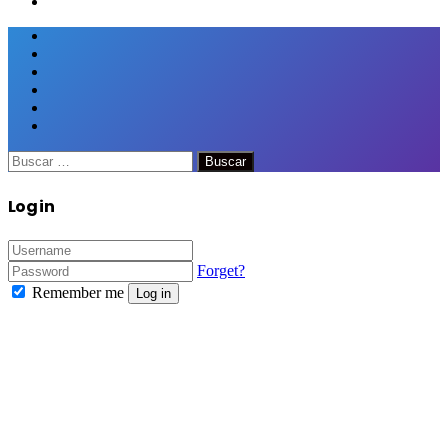
Facebook
Twitter
Google+
WhatsApp
Telegram
Viber
Close
Buscar:
Close
Log in
Forget?
Remember me
Log in