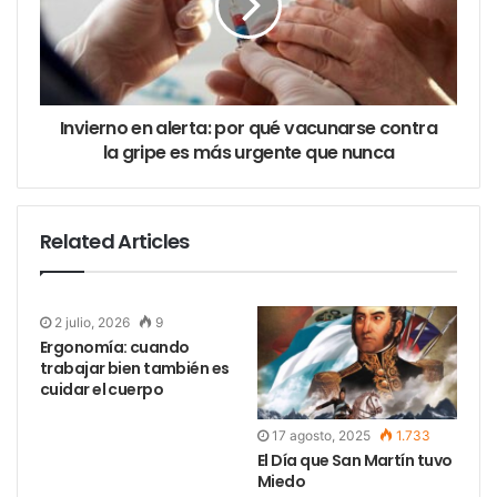
le exigió presentar listado de visitas, como sí se le
exige a Fernández de Kirchner.
Invierno en alerta: por qué vacunarse contra
la gripe es más urgente que nunca
Related Articles
Instituto Patria Cristina Fernandez De
Kirchner Balcon Foto Federico Lopez
2 julio, 2026
9
Claro
Ergonomía: cuando
trabajar bien también es
Mientras el frente judicial se reorganiza, el frente
cuidar el cuerpo
político muestra señales de tensión contenida. Ayer
se presentó ante la Justicia el exsecretario de Obras
17 agosto, 2025
1.733
El Día que San Martín tuvo
Públicas José López, en otra causa de alto voltaje.
Miedo
En paralelo, la CGT suspendió la reunión prevista en