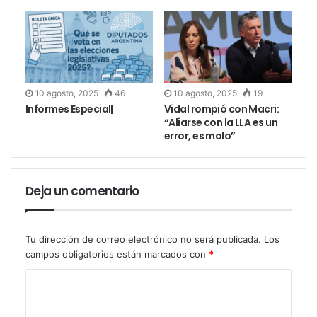
la sede del Partido Justicialista y liberó a los
sindicatos para que definan su propia estrategia ante
el nuevo escenario.
Cristina Fernández ya no está en la primera línea del
10 agosto, 2025
46
10 agosto, 2025
19
poder, pero sigue siendo un punto de fuga inevitable
Informes Especial|
Vidal rompió con Macri:
“Aliarse con la LLA es un
para la política argentina. Desde un departamento de
error, es malo”
Constitución, el reloj institucional vuelve a correr. La
calle observa.
Deja un comentario
Tu dirección de correo electrónico no será publicada.
Los
campos obligatorios están marcados con
*