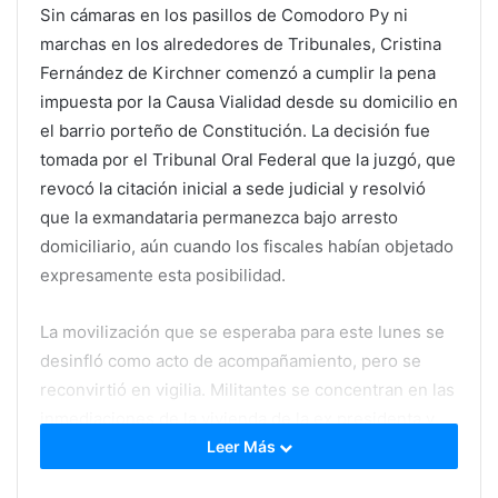
Sin cámaras en los pasillos de Comodoro Py ni
marchas en los alrededores de Tribunales, Cristina
Fernández de Kirchner comenzó a cumplir la pena
impuesta por la Causa Vialidad desde su domicilio en
el barrio porteño de Constitución. La decisión fue
tomada por el Tribunal Oral Federal que la juzgó, que
revocó la citación inicial a sede judicial y resolvió
que la exmandataria permanezca bajo arresto
domiciliario, aún cuando los fiscales habían objetado
expresamente esta posibilidad.
La movilización que se esperaba para este lunes se
desinfló como acto de acompañamiento, pero se
reconvirtió en vigilia. Militantes se concentran en las
inmediaciones de la vivienda de la ex presidenta y
una nueva marcha está convocada para las 14
Leer Más
horas, rumbo a Plaza de Mayo.
El operativo de