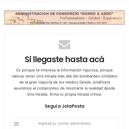
seguridad quedó en manos compartidas entre
fuerzas federales y la Policía de la Ciudad, luego de
que el gobierno porteño solicitara al tribunal la
implementación de “medidas excepcionales para
garantizar el orden público y los servicios urbanos”.
Si llegaste hasta acá
Es porque te interesa la información rigurosa, porque
valoras tener otra mirada más allá del bombardeo cotidiano
de la gran mayoría de los medios.Desde JotaPosta
asumimos el compromiso de mostrarte la realidad desde
otra mirada. Arma tu propia mirada critica.
Segui a JotaPosta
La decisión judicial establece que Cristina deberá
usar una tobillera electrónica –siempre que el
Ingresá
Servicio Penitenciario así lo determine–, restringir
tu