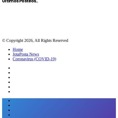
Últimos Posteos..
© Copyright 2026, All Rights Reserved
Home
JotaPosta News
Coronavirus (COVID-19)
Facebook
Twitter
Google+
WhatsApp
Telegram
Viber
Close