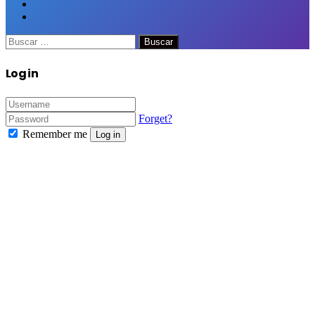
Buscar:
Close
Log in
Forget?
Remember me
Log in