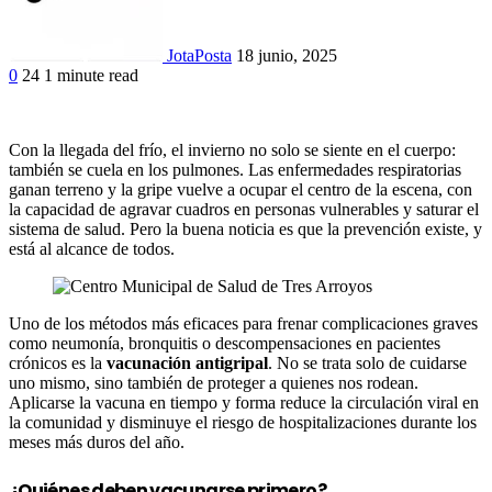
JotaPosta
18 junio, 2025
0
24
1 minute read
Facebook
Twitter
Google+
LinkedIn
Con la llegada del frío, el invierno no solo se siente en el cuerpo:
también se cuela en los pulmones. Las enfermedades respiratorias
ganan terreno y la gripe vuelve a ocupar el centro de la escena, con
la capacidad de agravar cuadros en personas vulnerables y saturar el
sistema de salud. Pero la buena noticia es que la prevención existe, y
está al alcance de todos.
Uno de los métodos más eficaces para frenar complicaciones graves
como neumonía, bronquitis o descompensaciones en pacientes
crónicos es la
vacunación antigripal
. No se trata solo de cuidarse
uno mismo, sino también de proteger a quienes nos rodean.
Aplicarse la vacuna en tiempo y forma reduce la circulación viral en
la comunidad y disminuye el riesgo de hospitalizaciones durante los
meses más duros del año.
¿Quiénes deben vacunarse primero?