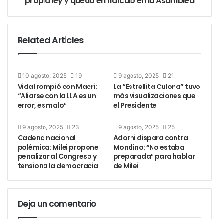
propia ley y quedó en ridículo en la Asamblea
Ministerio de Seguridad. Según el senador, el
Gobierno no responde con argumentos sino con
violencia, criminalizando las protestas de ciudadanos
Related Articles
que ejercen su derecho a manifestarse.
Por último, reafirmó su respaldo a Cristina
10 agosto, 2025
19
9 agosto, 2025
21
Fernández de Kirchner, señalando que su figura
Vidal rompió con Macri:
La “Estrellita Culona” tuvo
“Aliarse con la LLA es un
más visualizaciones que
sigue teniendo un peso electoral enorme. “Si decide
error, es malo”
el Presidente
postularse en Buenos Aires, gana caminando”,
aseguró.
9 agosto, 2025
23
9 agosto, 2025
25
Cadena nacional
Adorni dispara contra
polémica: Milei propone
Mondino: “No estaba
penalizar al Congreso y
preparada” para hablar
tensiona la democracia
de Milei
Deja un comentario