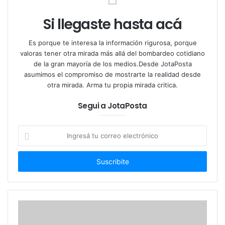
Si llegaste hasta acá
Es porque te interesa la información rigurosa, porque
Mayans denunció que el Ejecutivo ha contraído
valoras tener otra mirada más allá del bombardeo cotidiano
compromisos financieros por cifras récord en un
de la gran mayoría de los medios.Desde JotaPosta
plazo mínimo, superando los 100 mil millones de
asumimos el compromiso de mostrarte la realidad desde
dólares en pasivos. Según el senador formoseño, el
otra mirada. Arma tu propia mirada critica.
Gobierno está “cubriendo intereses con más deuda”
Segui a JotaPosta
y generando un esquema inviable que presiona
sobre la estabilidad del país. “Si tenés que pedirle a
Ingresá
la gente que saque los dólares del colchón, algo no
tu
está funcionando”, deslizó.
correo
electrónico
Además, cargó contra la administración de Milei por
gobernar sin una ley de presupuesto, lo que, a su
juicio, representa una “anomalía institucional grave”.
Reclamó que no puede concentrarse semejante