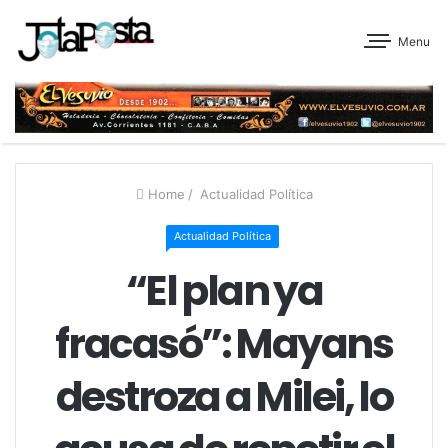
Menu
Home
/
Actualidad Política
Actualidad Política
“El plan ya
fracasó”: Mayans
destroza a Milei, lo