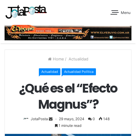
Menu
Home
/
Actualidad
Actualidad
Actualidad Política
¿Qué es el “Efecto
Magnus”?
JotaPosta
29 mayo, 2024
0
148
1 minute read