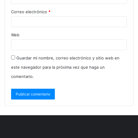
porque sus componentes entran en resonancia con
Correo electrónico
*
el viento, cumpliendo todas las características del
efecto Magnus.
Web
Guardar mi nombre, correo electrónico y sitio web en
este navegador para la próxima vez que haga un
comentario.