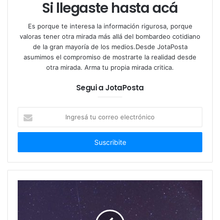
Si llegaste hasta acá
Es porque te interesa la información rigurosa, porque
valoras tener otra mirada más allá del bombardeo cotidiano
de la gran mayoría de los medios.Desde JotaPosta
Este efecto fue descrito por primera vez por Magnus
asumimos el compromiso de mostrarte la realidad desde
en el año 1853 y lo vamos a conocer a continuación
otra mirada. Arma tu propia mirada critica.
brevemente.
Segui a JotaPosta
El efecto Magnus
Ingresá
tu
El efecto Magnus señalaba que un objeto en rotación
correo
crearía un flujo rotacional a su alrededor y que
electrónico
podría observarse desde dos puntos de vista. Sobre
un lado del objeto, el movimiento de rotación tendría
el mismo sentido que la misma corriente de aire a la
que se expone el objeto. En este lado la velocidad
aumentaría.