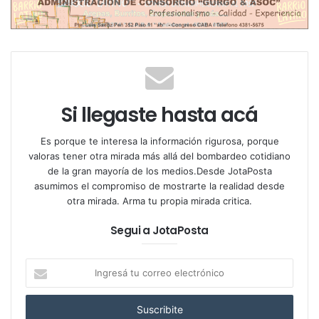
experiencia se vuelve mucho más rica”
, sostiene. No
se trata solo del contenido de la copa, sino del
contexto en el que se bebe: la calidez local, la
sobremesa distendida, la charla compartida. Para
Marina, recorrer vinotecas porteñas, sumarse a una
cata guiada o simplemente probar una copa en un
Si llegaste hasta acá
wine bar, es una forma hermosa de
“conectar con la
cultura argentina, de sentir el país a través de sus
Es porque te interesa la información rigurosa, porque
valoras tener otra mirada más allá del bombardeo cotidiano
sabores e historias”.
de la gran mayoría de los medios.Desde JotaPosta
asumimos el compromiso de mostrarte la realidad desde
otra mirada. Arma tu propia mirada critica.
Segui a JotaPosta
Cuando se le pregunta por la cepa que ningún turista
Ingresá
debería perderse, no duda:
“Sin lugar a dudas, el
tu
correo
Malbec”.
No solo por ser nuestra variedad emblema,
electrónico
sino porque expresa la identidad del vino argentino: