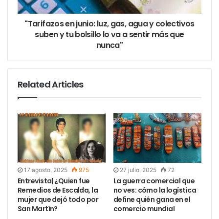
bodegas tradicionales como Luigi Bosca, El Esteco,
Lagarde, Catena Zapata o Susana Balbo.
“No hay
"Tarifazos en junio: luz, gas, agua y colectivos
vinos mejores o peores: depende del gusto
suben y tu bolsillo lo va a sentir más que
nunca"
personal. La clave es acercarse con curiosidad y
dejarse sorprender”.
Buenos Aires, con
Related Articles
su creciente
escena enológica,
es un gran punto
de partida.
“En los
últimos años
creció mucho la
17 agosto, 2025
975
27 julio, 2025
72
movida de wine
Entrevista| ¿Quien fue
La guerra comercial que
bars, ferias, catas
Remedios de Escalda, la
no ves: cómo la logística
urbanas y
mujer que dejó todo por
define quién gana en el
San Martín?
comercio mundial
vinotecas que