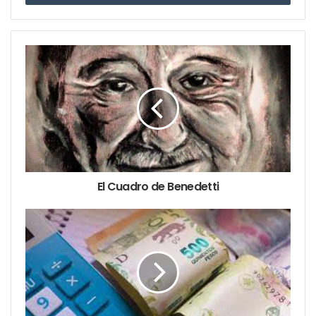
“Tiene fuerza, pero también suavidad; es expresivo,
amable y muy versátil para acompañar nuestra
gastronomía”.
Pero el
universo
vitivinícola
local no se
agota en
una sola
El Cuadro de Benedetti
etiqueta. Di
Rocco
alienta a descubrir otras cepas como el Bonarda, el
Cabernet Franc, el Torrontés o el Chardonnay, y a
explorar vinos de diferentes regiones. Para quienes
recién comienzan, recomienda estilos frescos,
frutados y fáciles de entender, como los que ofrecen