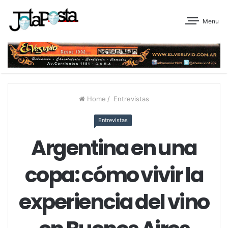
Menu
Home
/
Entrevistas
Entrevistas
Argentina en una
copa: cómo vivir la
experiencia del vino