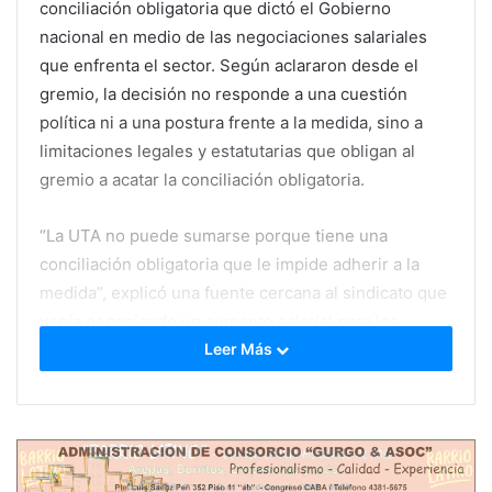
conciliación obligatoria que dictó el Gobierno
nacional en medio de las negociaciones salariales
que enfrenta el sector. Según aclararon desde el
gremio, la decisión no responde a una cuestión
política ni a una postura frente a la medida, sino a
limitaciones legales y estatutarias que obligan al
gremio a acatar la conciliación obligatoria.
“La UTA no puede sumarse porque tiene una
conciliación obligatoria que le impide adherir a la
medida”, explicó una fuente cercana al sindicato que
venía negociando un aumento salarial para los
choferes de colectivo. La UTA había convocado a un
Leer Más
paro para el 28 de marzo en protesta por los bajos
salarios, pero el Gobierno dictó la “conciliación
obligatoria”, un mecanismo que busca garantizar la
prestación del servicio mientras se resuelven los