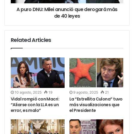
A puro DNU: Milei anunció que derogará más
de 40 leyes
Related Articles
10 agosto, 2025
19
9 agosto, 2025
21
Vidal rompió con Macri:
La “Estrellita Culona” tuvo
“Aliarse con la LLA es un
más visualizaciones que
error, es malo”
el Presidente