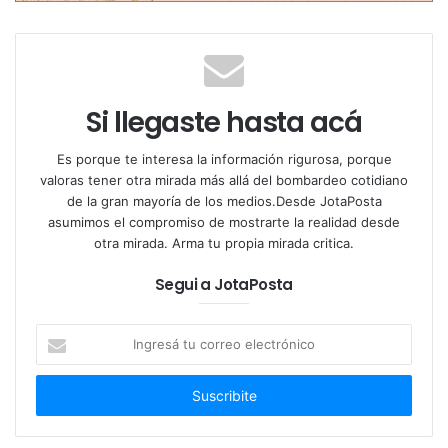
conflictos.
Desde el gremio subrayan que la situación ya fue
evaluada con asesores legales y dentro de la
estructura sindical: “La normativa es clara y se aplica
Si llegaste hasta acá
a cualquier tipo de paro. Según los estatutos y la
legislación vigente, incluso podrían intervenir el
Es porque te interesa la información rigurosa, porque
valoras tener otra mirada más allá del bombardeo cotidiano
sindicato si no se acata. Fernández no tomará ese
de la gran mayoría de los medios.Desde JotaPosta
riesgo”, sostuvo la misma fuente en referencia al
asumimos el compromiso de mostrarte la realidad desde
secretario general Roberto Fernández.
otra mirada. Arma tu propia mirada critica.
Segui a JotaPosta
Ingresá
tu
correo
electrónico