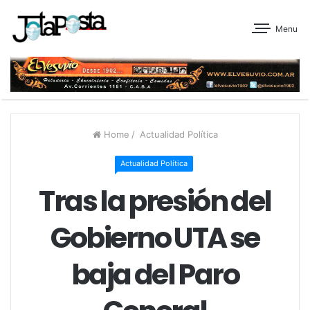
Menu
Home
/
Actualidad Política
Actualidad Política
Tras la presión del
Gobierno UTA se
baja del Paro