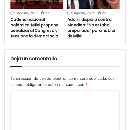
9 agosto, 2025
23
9 agosto, 2025
25
Una buena alimentación y ejercicio.
Cadena nacional
Adorni dispara contra
Tomar las precauciones necesarias a la hora de
polémica: Milei propone
Mondino: “No estaba
tomar sol.
penalizar al Congreso y
preparada” para hablar
tensiona la democracia
de Milei
Vacunar a las niñas y los niños contra el VPH.
Informar a los niños y adolescentes sobre los
riesgos de fumar y consumir alcohol
Deja un comentario
Tu dirección de correo electrónico no será publicada.
Los
campos obligatorios están marcados con
*