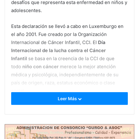
desafíos que representa esta enfermedad en niños y
adolescentes.
Esta declaración se llevó a cabo en Luxemburgo en
el año 2001. Fue creado por la Organización
Internacional de Cáncer Infantil, CCI. El
Día
Internacional de la lucha contra el Cáncer
Infantil
se basa en la creencia de la CCI de que
todo
niño con cáncer
merece la mejor atención
médica y psicológica, independientemente de su
país de origen, raza, estatus económico o clase
social.
Leer Más
El
cáncer
es un conjunto de enfermedades con una
incidencia muy baja en los niños. El
cáncer en
pediatría
es curable. Gracias al diagnóstico
temprano, el tratamiento adecuado y el cuidado
integral del paciente, la posibilidad de sobrevida