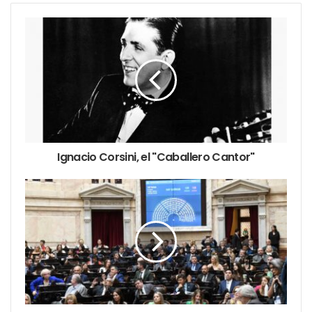
Algunos síntomas son:
Ignacio Corsini, el "Caballero Cantor"
Anemia, púrpura y fiebre
Dolores de cabeza acompañados de vómitos,
generalmente por la mañana.
Hinchazones que no desaparecen, sobre todo
en el cuello, las axilas, la ingle y el abdomen.
Prurito y sudoración nocturna.
Dolor óseo localizado.