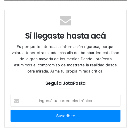
puede llegar hasta más del 60 por ciento en
Argentina.
El
cáncer infantil
posee características propias
Si llegaste hasta acá
definidas, cada una con un nombre, un tratamiento y
un pronóstico muy específico.
Es porque te interesa la información rigurosa, porque
valoras tener otra mirada más allá del bombardeo cotidiano
de la gran mayoría de los medios.Desde JotaPosta
El tipo de
cáncer
más frecuente en niños en la
asumimos el compromiso de mostrarte la realidad desde
Argentina es la
leucemia
.
otra mirada. Arma tu propia mirada critica.
Otros
cánceres
que afectan a los
niños
son: tumores
Segui a JotaPosta
del sistema nervioso central, linfoma y sarcoma del
Ingresá
tejido blando, entre otros.
tu
correo
¿CUÁLES SON LOS SÍNTOMAS?
electrónico
Dependen del tipo de
cáncer
del cual se trate.