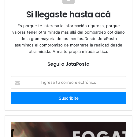
“gran barítono rioplatense”, que no era otro que
Frank Sinatra a sus 19 años.
Si llegaste hasta acá
Es porque te interesa la información rigurosa, porque
valoras tener otra mirada más allá del bombardeo cotidiano
Ese punto de partida disparó una idea muy atractiva:
de la gran mayoría de los medios.Desde JotaPosta
asumimos el compromiso de mostrarte la realidad desde
la noche en la que Gardel y Sinatra quedaron
otra mirada. Arma tu propia mirada critica.
encerrados en un camarín… Gardel, tratando de
sacarse de encima a su fastidioso fan. Sinatra,
Segui a JotaPosta
tratando de entender la pasión que percibía en las
canciones del Zorzal… Los dos, iniciando una
Ingresá
tu
amistad que se mantendría para siempre.
correo
electrónico
Las mujeres, los amigos, el barrio, el juego, el
lunfardo, las buenas y las malas compañías… son
sólo algunos de los temas que recorren Carlitos y