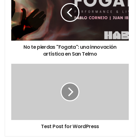
Frank mientras interpretan lo mejor del repertorio
gardeliano en el estilo y el idioma del Mudo… y en el
estilo y el idioma de la Voz.
No te pierdas "Fogata": una innovación
artística en San Telmo
Oscar Lajad, Alan Madanes y Antonella Misenti son
los intérpretes que dan vida a los personajes de
Carlitos, Frank y Nancy Barbato (la novia de Frank) y
a ellos se suman bailarines e integrantes de la
Orquesta Aeropuertos Argentina.
Natalia del Castillo está a cargo de la dirección
general y Nico Posse de la dirección musical. La
escenografía es de Gonzalo Córdoba Estévez, la
Test Post for WordPress
coreografía de Verónica Pecollo y la producción
general es de Gustavo González y Raúl López Rossi,