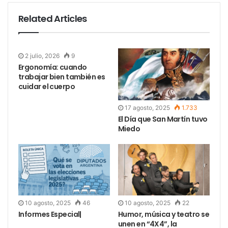
también autores del musical.
Related Articles
Cuándo y Dónde|
Martes a viernes a las 20 horas
2 julio, 2026
9
Sábados a las 18 y a las 20.30 horas Domingos a las
Ergonomía: cuando
trabajar bien también es
20 horas. Teatro Presidente Alvear, Av. Corrientes
cuidar el cuerpo
1659 (CABA)
17 agosto, 2025
1.733
El Día que San Martín tuvo
Miedo
10 agosto, 2025
46
10 agosto, 2025
22
Informes Especial|
Humor, música y teatro se
unen en “4X4”, la