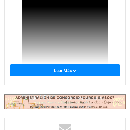
Leer Más
Según cuenta la leyenda, en 1934 Gardel estaba
actuando en la NBC de New York cuando se le
presentó un joven admirador, ansioso de conocer al