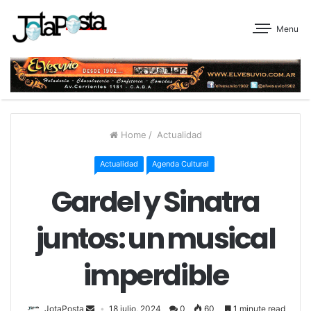
Menu
Home
/
Actualidad
Actualidad
Agenda Cultural
Gardel y Sinatra
juntos: un musical
imperdible
JotaPosta
18 julio, 2024
0
60
1 minute read