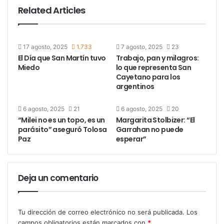
Related Articles
17 agosto, 2025
1.733
7 agosto, 2025
23
El Día que San Martín tuvo
Trabajo, pan y milagros:
Miedo
lo que representa San
Cayetano para los
argentinos
6 agosto, 2025
21
6 agosto, 2025
20
“Milei no es un topo, es un
Margarita Stolbizer: “El
parásito” aseguró Tolosa
Garrahan no puede
Paz
esperar”
Deja un comentario
Tu dirección de correo electrónico no será publicada.
Los
campos obligatorios están marcados con
*