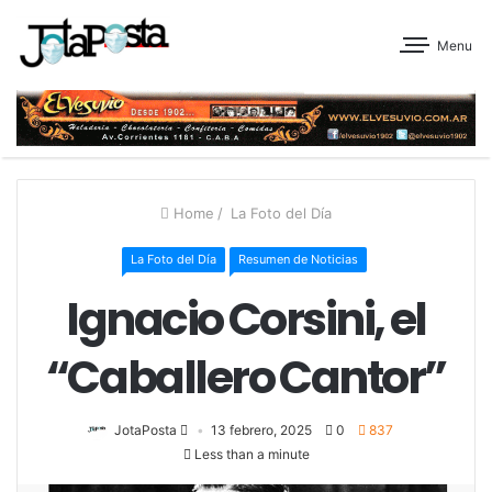
Menu
Home
/
La Foto del Día
La Foto del Día
Resumen de Noticias
Ignacio Corsini, el
“Caballero Cantor”
JotaPosta
13 febrero, 2025
0
837
Less than a minute