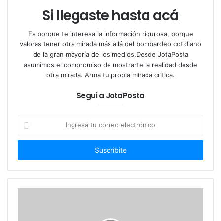
Caballero Cantor”
– se apropia de cada historia más
Si llegaste hasta acá
allá del género, por eso le creemos tangos como
“Griseta” (1931), “Quién hubiera dicho” (1932) o “El
Es porque te interesa la información rigurosa, porque
adiós” (1938), y al escuchar la hermosa “Canción del
valoras tener otra mirada más allá del bombardeo cotidiano
de la gran mayoría de los medios.Desde JotaPosta
carretero” (1931) o el vals “Esquinas porteñas”
asumimos el compromiso de mostrarte la realidad desde
(1934) nos emocionamos hasta las lágrimas; su
otra mirada. Arma tu propia mirada critica.
bellísima voz hipnotiza y su magia nos zambulle en
Segui a JotaPosta
el relato.
Ingresá
En un nuevo natalicio en #JotaPosta nos
tu
permitimos disfrutar de “Marioneta”, acaso uno de
correo
sus composiciones mas sublimes…
electrónico