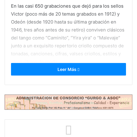
En las casi 650 grabaciones que dejó para los sellos
Victor (poco más de 20 temas grabados en 1912) y
Odeón (desde 1920 hasta su última grabación en
1946, tres años antes de su retiro) conviven clásicos
del tango como “Caminito”, “Yira yira” o “Malevaje”
junto a un exquisito repertorio criollo compuesto de
tonadas, canciones, cifras, valses criollos, estilos y
otros ritmos de moda.
Leer Más
Su voz aguda, su fraseo liviano y la reincidencia
sobre la temática campera nos remiten a los últimos
trovadores, aquellos de la pampa que se convertía
en urbe a fines de 1800. Entre los nombres más
célebres de aquella escena payadoril de fin de siglo
vale recordar a José Betinotti y Gabino Ezeiza.
Corsini -bautizado en su momento como “
El