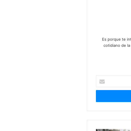
Es porque te in
cotidiano de l
Ingresá
tu
correo
electrónico