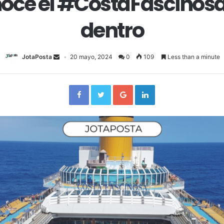
océ el #CostaFascinosa
dentro
JotaPosta
20 mayo, 2024
0
109
Less than a minute
Facebook
Twitter
Google+
LinkedIn