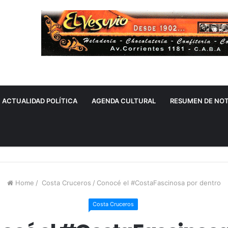
ACTUALIDAD POLÍTICA
AGENDA CULTURAL
RESUMEN DE NOT
Home
/
Costa Cruceros
/
Conocé el #CostaFascinosa por dentro
Costa Cruceros