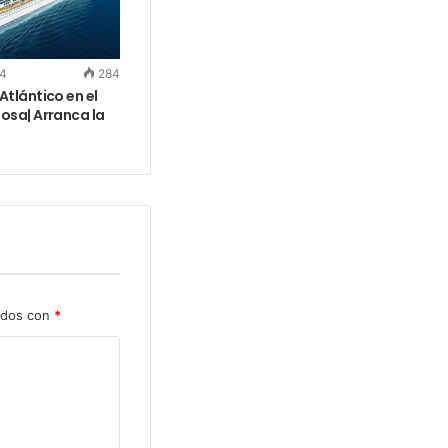
24
284
Atlántico en el
osa| Arranca la
ados con
*