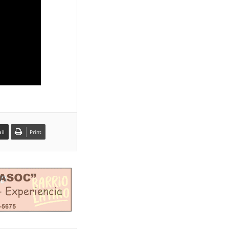
il
Print