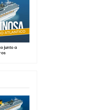
o junto a
ros