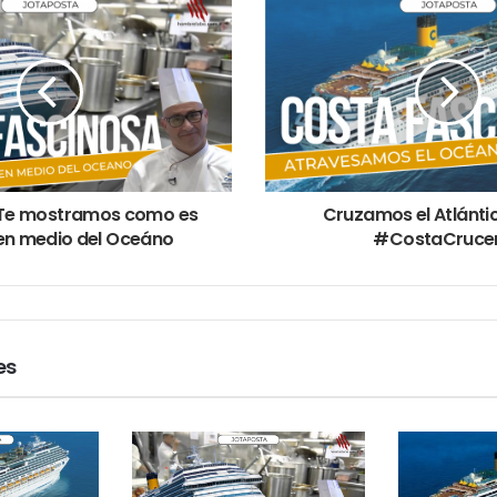
| Te mostramos como es
Cruzamos el Atlántic
en medio del Oceáno
#CostaCruce
es