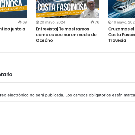
69
20 mayo, 2024
76
19 mayo, 20
tico junto a
Entrevista| Te mostramos
Cruzamos el 
s
como es cocinar en medio del
Costa Fascin
Oceáno
Travesía
tario
reo electrónico no será publicada.
Los campos obligatorios están marc