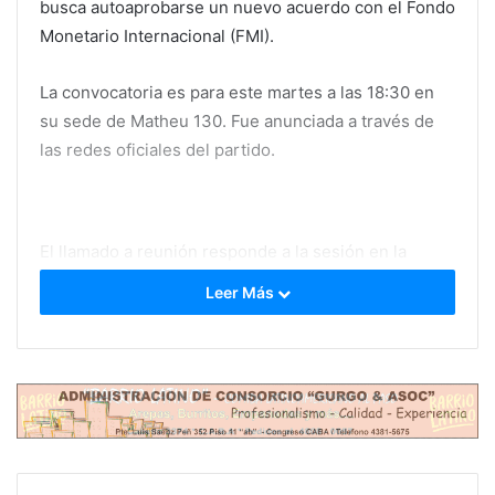
busca autoaprobarse un nuevo acuerdo con el Fondo
Monetario Internacional (FMI).
La convocatoria es para este martes a las 18:30 en
su sede de Matheu 130. Fue anunciada a través de
las redes oficiales del partido.
El llamado a reunión responde a la sesión en la
Cámara de Diputados prevista para el miércoles 19
Leer Más
de marzo, donde se debatirá el decreto presidencial
que, según denunció el peronismo, “pretende eludir
el cumplimiento de la Ley 27.612 y las disposiciones
constitucionales” en materia de endeudamiento.
“El Presidente de la Nación busca avanzar
unilateralmente hacia un acuerdo con el FMI que