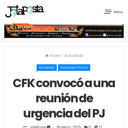
Menu
Home
/
Actualidad
Actualidad
Actualidad Política
CFK convocó a una
reunión de
urgencia del PJ
JotaPosta
18 marzo, 2025
0
17