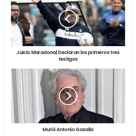
Libertad Avanza, el PRO, CREO y Producción y
Trabajo. La sesión especial se superpone con los
plenarios de comisiones dictados la semana pasada
sobre la investigación de la cripto $LIBRA,
promocionada por Milei.
Eb este marco, la postura del PJ será clave en el
Juicio Maradona| Declaran los primeros tres
debate legislativo, ya que el oficialismo necesita
testigos
mayoría en Diputados para ratificar el decreto y
evitar su rechazo.
Murió Antonio Gasalla