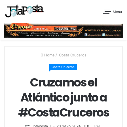
Menu
Home
/
Costa Cruceros
Costa Cruceros
Cruzamos el
Atlántico junto a
#CostaCruceros
JotaPosta
20 mayo, 2024
0
69