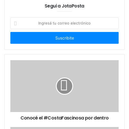
Segui a JotaPosta
Ingresá
tu
correo
electrónico
Conocé el #CostaFascinosa por dentro