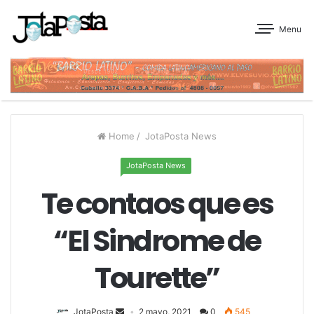
Menu
Home
/
JotaPosta News
JotaPosta News
Te contaos que es
“El Sindrome de
Tourette”
JotaPosta
2 mayo, 2021
0
545