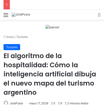
Menú
B
Inicio
/
Turismo
Turismo
El algoritmo de la
hospitalidad: Cómo la
inteligencia artificial dibuja
el nuevo mapa del turismo
argentino
JotaPosta
mayo 17, 2026
0
6
2 minutos leídos