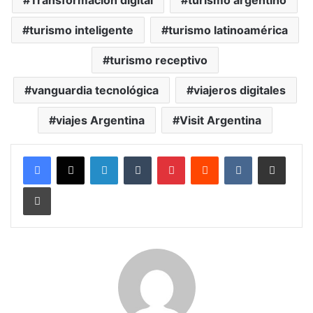
turismo inteligente
turismo latinoamérica
turismo receptivo
vanguardia tecnológica
viajeros digitales
viajes Argentina
Visit Argentina
LinkedIn
Tumblr
Pinterest
Reddit
VKontakte
Compartir vía corr
Imprimir