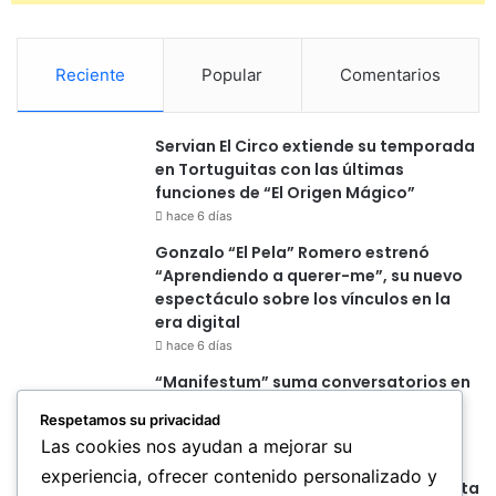
Reciente
Popular
Comentarios
Servian El Circo extiende su temporada
en Tortuguitas con las últimas
funciones de “El Origen Mágico”
hace 6 días
Gonzalo “El Pela” Romero estrenó
“Aprendiendo a querer-me”, su nuevo
espectáculo sobre los vínculos en la
era digital
hace 6 días
“Manifestum” suma conversatorios en
el Teatro San Martín para abrir el
Respetamos su privacidad
diálogo con el público
Las cookies nos ayudan a mejorar su
hace 6 días
experiencia, ofrecer contenido personalizado y
Yas abre una nueva etapa con “Distinta