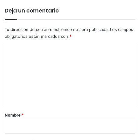
Deja un comentario
Tu dirección de correo electrónico no será publicada.
Los campos
obligatorios están marcados con
*
C
o
m
e
n
t
a
r
Nombre
*
i
o