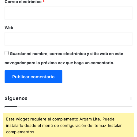
*
Correo electrónico
*
Web
Guardar mi nombre, correo electrónico y sitio web en este
navegador para la próxima vez que haga un comentario.
Síguenos
Este widget requiere el complemento Arqam Lite. Puede
instalarlo desde el menú de configuración del tema> Instalar
complementos.