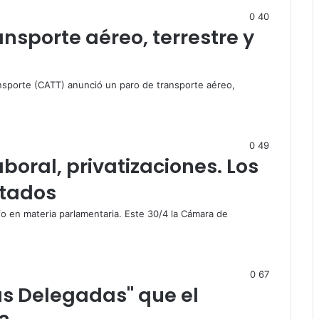
0
40
nsporte aéreo, terrestre y
nsporte (CATT) anunció un paro de transporte aéreo,
0
49
boral, privatizaciones. Los
utados
fo en materia parlamentaria. Este 30/4 la Cámara de
0
67
as Delegadas" que el