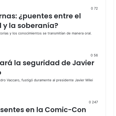
0
72
nas: ¿puentes entre el
 y la soberanía?
storias y los conocimientos se transmitían de manera oral.
0
56
zará la seguridad de Javier
o
andro Vaccaro, fustigó duramente al presidente Javier Milei
0
247
sentes en la Comic-Con