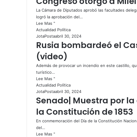
Congreso otorgó a Milei
La Cámara de Diputados aprobó las facultades delega
logró la aprobación del…
Lee Mas "
Actualidad Política
JotaPosta
abril 30, 2024
Rusia bombardeó el Cast
(video)
Además de provocar un incendio en este castillo, que 
turístico…
Lee Mas "
Actualidad Política
JotaPosta
abril 30, 2024
Senado| Muestra por la
la Constitución de 1853
En conmemoración del Día de la Constitución Naciona
del…
Lee Mas "