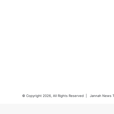
© Copyright 2026, All Rights Reserved |
Jannah News T
Volver
al
botón