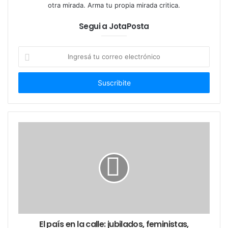
otra mirada. Arma tu propia mirada critica.
Porque lo que se pone en juego no es sólo una
historia, sino una postura frente a la historia.
Segui a JotaPosta
“Golpes a mi puerta”
es una invitación urgente a
Ingresá
reflexionar sobre la fe, la obediencia, el coraje, la
tu
correo
traición y, sobre todo, sobre la Memoria. Una obra
electrónico
que no da respuestas fáciles, pero sí plantea
preguntas que no se pueden esquivar.
📆 Funciones: Todos los sábados
🕗 20:00 hs
📍
Teatreo Border (Godoy Cruz 1838 – CABA )
El país en la calle: jubilados, feministas,