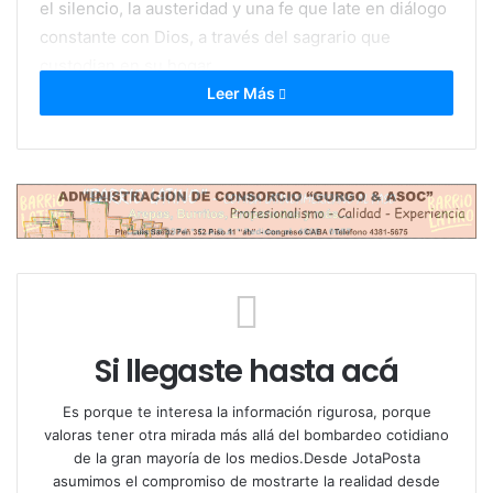
el silencio, la austeridad y una fe que late en diálogo
constante con Dios, a través del sagrario que
custodian en su hogar.
Leer Más
Pero una noche, ese silencio se rompe: Pablo, un
joven perseguido, irrumpe en busca de asilo. Ana no
duda. Úrsula sí. Desde ese momento, el conflicto ya
no es sólo externo, sino profundamente interno.
¿Qué hacemos frente al miedo? ¿Hasta dónde llega
el compromiso? ¿Y qué significa, realmente, poner el
cuerpo?
Si llegaste hasta acá
Con un elenco conformado por Denis Rego, Lucía Di
Es porque te interesa la información rigurosa, porque
Carlo, Fernando Ritucci, Ulises Pafundi, Adriana
valoras tener otra mirada más allá del bombardeo cotidiano
Enríquez, Isabel Noya y Chino Lores, la obra
de la gran mayoría de los medios.Desde JotaPosta
construye un relato intenso, emotivo y necesario.
asumimos el compromiso de mostrarte la realidad desde