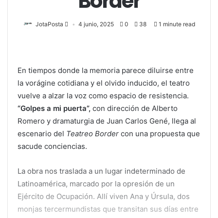
Border
JotaPosta
4 junio, 2025
0
38
1 minute read
En tiempos donde la memoria parece diluirse entre
la vorágine cotidiana y el olvido inducido, el teatro
vuelve a alzar la voz como espacio de resistencia.
“Golpes a mi puerta”,
con dirección de Alberto
Romero y dramaturgia de Juan Carlos Gené, llega al
escenario del
Teatreo Border
con una propuesta que
sacude conciencias.
La obra nos traslada a un lugar indeterminado de
Latinoamérica, marcado por la opresión de un
Ejército de Ocupación. Allí viven Ana y Úrsula, dos
monjas tercermundistas que transitan sus días entre