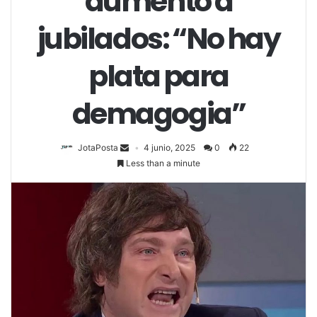
aumento a
jubilados: “No hay
plata para
demagogia”
JotaPosta
4 junio, 2025
0
22
Less than a minute