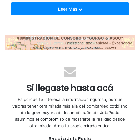
Leer Más
Esperemos que los senadores
no apoyen esta demagogia
populista pero de cualquier
forma nuestro compromiso es
vetar cualquier cosa que
atente contra el DÉFICIT
CERO.
Fin.
Si llegaste hasta acá
— Javier Milei (@JMilei)
June 5, 2025
Es porque te interesa la información rigurosa, porque
valoras tener otra mirada más allá del bombardeo cotidiano
de la gran mayoría de los medios.Desde JotaPosta
asumimos el compromiso de mostrarte la realidad desde
El Ejecutivo ya había anticipado su rechazo. Este
otra mirada. Arma tu propia mirada critica.
miércoles, el vocero presidencial, Manuel Adorni, lo
reafirmó: “El Presidente de la Nación vetará todos y
Segui a JotaPosta