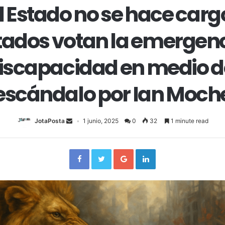
l Estado no se hace carg
tados votan la emergenc
iscapacidad en medio d
escándalo por Ian Moch
JotaPosta
1 junio, 2025
0
32
1 minute read
Facebook
Twitter
Google+
LinkedIn