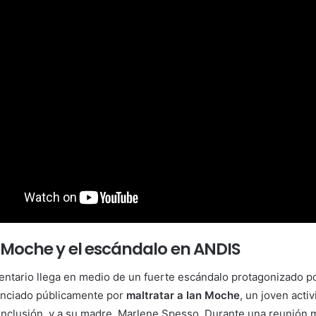
n Moche y el escándalo en ANDIS
entario llega en medio de un fuerte escándalo protagonizado p
nciado públicamente por
maltratar a Ian Moche
, un joven acti
 inclusión, y a su madre, Marlene Spesso. Durante una reunión