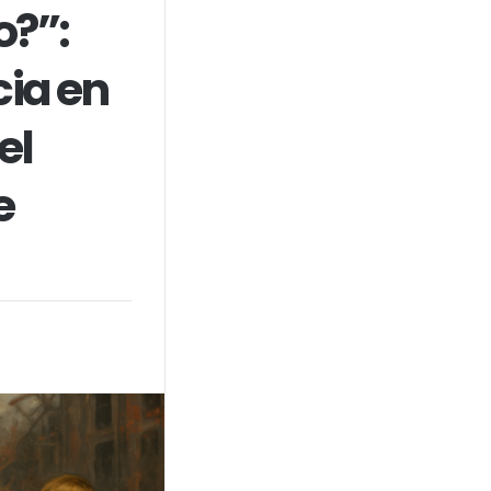
o?”:
ia en
el
e