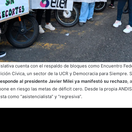
islativa cuenta con el respaldo de bloques como Encuentro Fede
alición Cívica, un sector de la UCR y Democracia para Siempre.
responde al presidente Javier Milei ya manifestó su rechazo
, 
pone en riesgo las metas de déficit cero. Desde la propia ANDIS,
esta como “asistencialista” y “regresiva”.