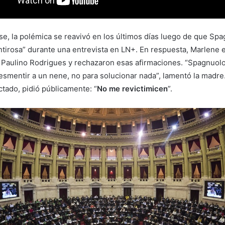
se, la polémica se reavivó en los últimos días luego de que Sp
entirosa” durante una entrevista en LN+. En respuesta, Marlene 
a Paulino Rodrigues y rechazaron esas afirmaciones. “Spagnuolo
smentir a un nene, no para solucionar nada”, lamentó la madre.
ctado, pidió públicamente: “
No me revictimicen
”.