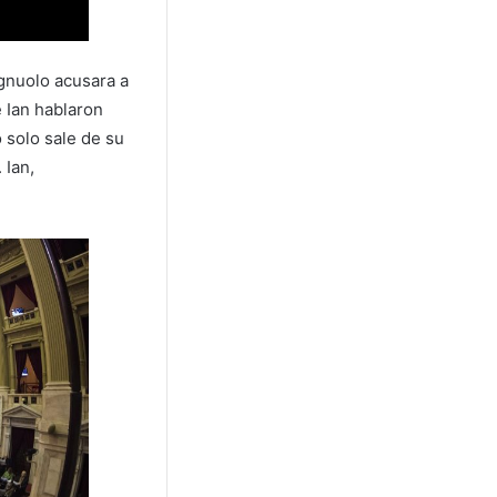
agnuolo acusara a
e Ian hablaron
 solo sale de su
 Ian,