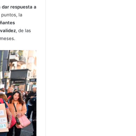
 dar respuesta a
 puntos, la
añantes
nvalidez
, de las
 meses.