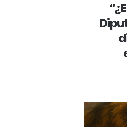
“¿E
Dipu
d