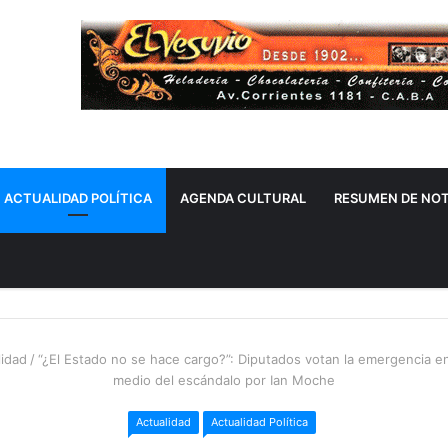
ACTUALIDAD POLÍTICA
AGENDA CULTURAL
RESUMEN DE NOT
idad
/
“¿El Estado no se hace cargo?”: Diputados votan la emergencia e
medio del escándalo por Ian Moche
Actualidad
Actualidad Política