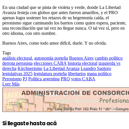
En una ciudad que se pinta de violeta y verde, donde La Libertad
Avanza festeja con globos que antes fueron amarillos, y el PRO
apenas logra sostener los retazos de su hegemonía caída, el
peronismo sigue caminando los barrios como quien espera, paciente,
una reconciliación que tal vez no llegue nunca. O tal vez sí, pero en
otro idioma, con otro nombre.
Buenos Aires, como todo amor difícil, duele. Y no olvida.
Tags
análisis electoral.
autonomía porteña
Buenos Aires
cambio político
derrota peronista
elecciones CABA
historia electoral
izquierda vs
derecha
Kirchnerismo
La Libertad Avanza
Leandro Santoro
legislativas 2025
legislatura porteña
libertarios
mapa político
Peronismo
PJ
Política argentina
PRO
votos CABA
Leer Más
Si llegaste hasta acá