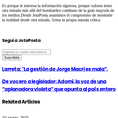
Es porque te interesa la información rigurosa, porque valoras tener
otra mirada más allá del bombardeo cotidiano de la gran mayoría de
los medios.Desde JotaPosta asumimos el compromiso de mostrarte
la realidad desde otra mirada. Arma tu propia mirada critica.
Segui a JotaPosta
Ingresá
tu
correo
electrónico
Larreta: "La gestión de Jorge Macri es mala”.
De vocero a legislador: Adorni, la voz de una
“aplanadora violeta” que apunta al país entero
Related Articles
10 agosto, 2025