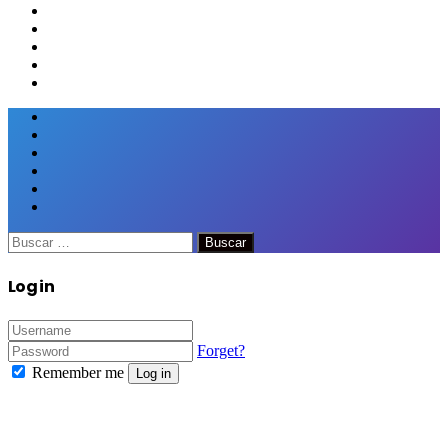
Facebook
Twitter
Google+
WhatsApp
Telegram
Viber
Close
Buscar:
Close
Log in
Forget?
Remember me
Log in