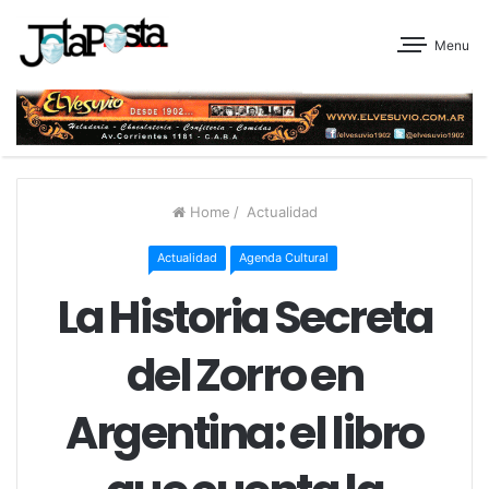
Menu
Home
/
Actualidad
Actualidad
Agenda Cultural
La Historia Secreta
del Zorro en
Argentina: el libro