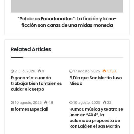
El comienzo de esta historia hay que ir a buscarlo a
"Palabras Encadanadas": La ficción y la no-
New York. Armando Catalano nació en la ciudad de
ficción son caras de una midas moneda
Manhattan en 1924. Hijo de migrantes italianos, a los
veinte años inició una carrera como modelo que
paulatinamente lo fue acercando al mundo del cine.
Related Articles
Bajo el nombre artístico de Guy Williams, participó
de varias producciones cinematográficas donde
interpretó roles secundarios. Conoció el éxito
2 julio, 2026
9
17 agosto, 2025
1.733
encarnando a don Diego de la Vega en la popular
Ergonomía: cuando
El Día que San Martín tuvo
trabajar bien también es
Miedo
serie El Zorro, que financió Disney entre 1957 y
cuidar el cuerpo
1959.
10 agosto, 2025
46
10 agosto, 2025
22
En los años que siguieron, Williams interpretó
Informes Especial|
Humor, música y teatro se
diferentes papeles en Bonanza y Perdidos en el
unen en “4X4”, la
aclamada propuesta de
espacio. Lejos de la popularidad que experimentó
Ron Lalá en el San Martín
con El Zorro, de a poco se retiró de la actuación. En