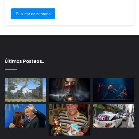
ídolo, les respondía con humildad campesina. A los
que lo subestimaron, les enseñó que el prestigio no
se compra, se cultiva.
“Lo inevitable no se lloriquea. Lo inevitable hay que
afrontarlo.”
Pepe sabía que el tiempo, ese compañero cruel,
Últimos Posteos..
algún día le iba a ganar la pulseada. En los últimos
años batalló contra un cáncer de esófago con la
misma entereza con la que enfrentó a dictaduras,
traiciones y desencantos. No dejó que la muerte lo
sorprendiera sin dejarlo todo dicho.
“Nadie es más que nadie, las repúblicas se