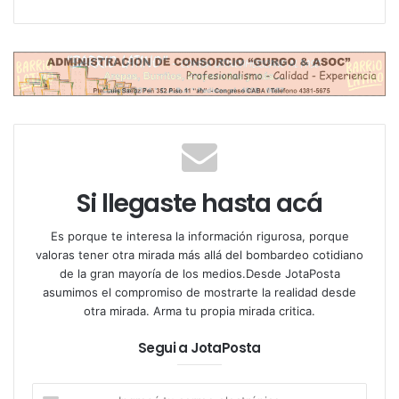
Pocas figuras políticas despiertan el respeto
transversal que él generó. Austeridad, coherencia,
sentido común y ternura, todo eso fue Mujica. En
esta nota, buscamos rendirle homenaje recorriendo
su vida y su obra a través de algunas de sus frases
Si llegaste hasta acá
más recordadas, esas que lo pintan de cuerpo
Es porque te interesa la información rigurosa, porque
entero, esas que calan en la memoria colectiva
valoras tener otra mirada más allá del bombardeo cotidiano
como mantras de humanidad.
de la gran mayoría de los medios.Desde JotaPosta
asumimos el compromiso de mostrarte la realidad desde
“No soy pobre, soy sobrio, liviano de equipaje, vivo
otra mirada. Arma tu propia mirada critica.
con lo justo para que las cosas no me roben la
Segui a JotaPosta
libertad.”
Mientras la política global se maquillaba con
Ingresá