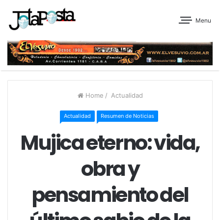
Menu
Home
/
Actualidad
Actualidad
Resumen de Noticias
Mujica eterno: vida,
obra y
pensamiento del