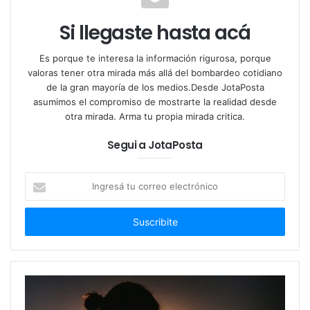
¿Cuánto cuestan los huevos
de pascua en Argentina
Si llegaste hasta acá
2025?
Es porque te interesa la información rigurosa, porque
valoras tener otra mirada más allá del bombardeo cotidiano
Los precios varían según el
gramaje, la marca y el
de la gran mayoría de los medios.Desde JotaPosta
canal de venta
. Se pueden encontrar productos
asumimos el compromiso de mostrarte la realidad desde
desde los
$5.000
hasta los
$50.000
, o promociones
otra mirada. Arma tu propia mirada critica.
de la 2do en 70% de descuento en Carrefour. Por
Segui a JotaPosta
ejemplo:
Ingresá
Un huevo
Toddy de 75g
cuesta $6.050
tu
correo
Un
Nugatón de 91g
ronda los $7.600
electrónico
Un
Mantecol Oro de 700g
llega a $38.500
Un
KitKat de 332g
alcanza los $29.900.