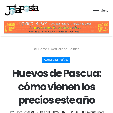
Menu
Home
/
Actualidad Política
Actualidad Política
Huevos de Pascua:
cómo vienen los
precios este año
JotaPosta
13 abril, 2025
0
26
1 minute read