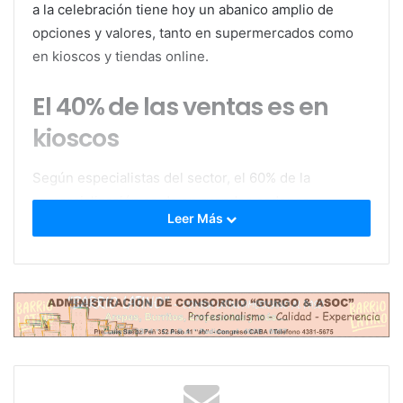
a la celebración tiene hoy un abanico amplio de
opciones y valores, tanto en supermercados como
en kioscos y tiendas online.
El 40% de las ventas es en
kioscos
Según especialistas del sector, el 60% de la
comercialización se da en grandes cadenas,
Leer Más
mientras que
el 40% restante corresponde a
kioscos, despensas y almacenes.