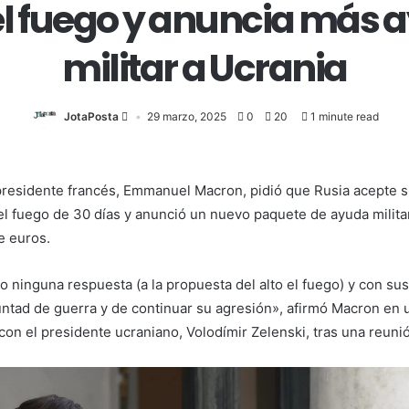
 el fuego y anuncia más 
militar a Ucrania
JotaPosta
29 marzo, 2025
0
20
1 minute read
l presidente francés, Emmanuel Macron, pidió que Rusia acepte 
 el fuego de 30 días y anunció un nuevo paquete de ayuda milita
e euros.
o ninguna respuesta (a la propuesta del alto el fuego) y con sus
ntad de guerra y de continuar su agresión», afirmó Macron en 
on el presidente ucraniano, Volodímir Zelenski, tras una reunió