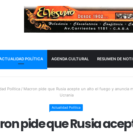
ACTUALIDAD POLÍTICA
AGENDA CULTURAL
RESUMEN DE NOTI
dad Política
/
Macron pide que Rusia acepte un alto el fuego y anuncia m
Ucrania
Actualidad Política
on pide que Rusia acep