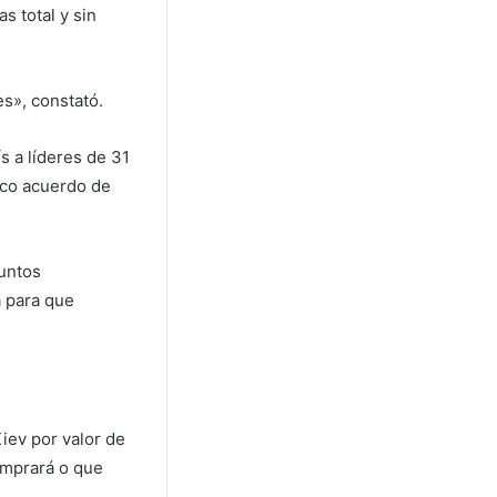
s total y sin
es», constató.
s a líderes de 31
tico acuerdo de
puntos
a para que
iev por valor de
omprará o que