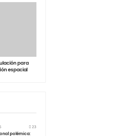
pulación para
ión espacial
5
23
onal polémica: