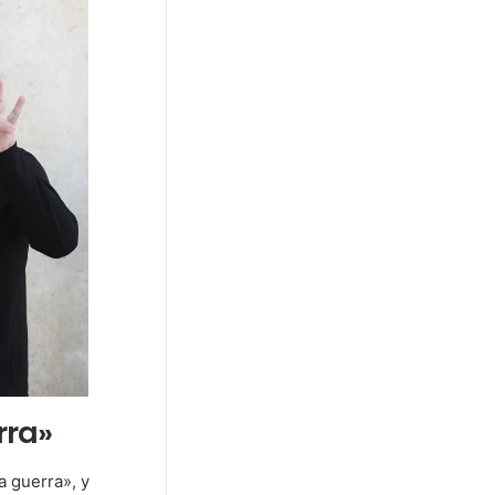
rra»
a guerra», y