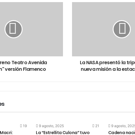
reno Teatro Avenida
La NASA presentó la tri
" versión Flamenco
nueva misión a la estac
es
19
9 agosto, 2025
21
9 agosto, 202
Macri:
La “Estrellita Culona” tuvo
Cadena naci