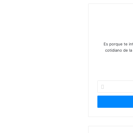
Es porque te in
cotidiano de l
Ingresá
tu
correo
electrónico