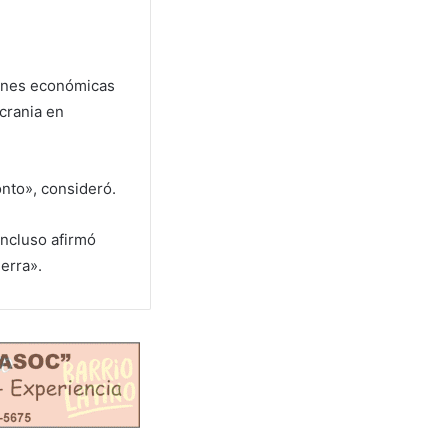
iones económicas
crania en
nto», consideró.
incluso afirmó
erra».