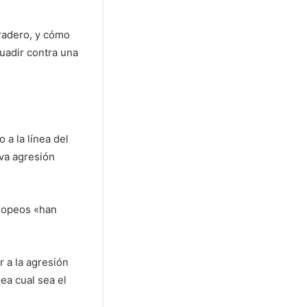
uradero, y cómo
suadir contra una
 a la línea del
va agresión
uropeos «han
r a la agresión
ea cual sea el