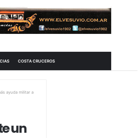
CIAS
COSTA CRUCEROS
ás ayuda militar a
te un