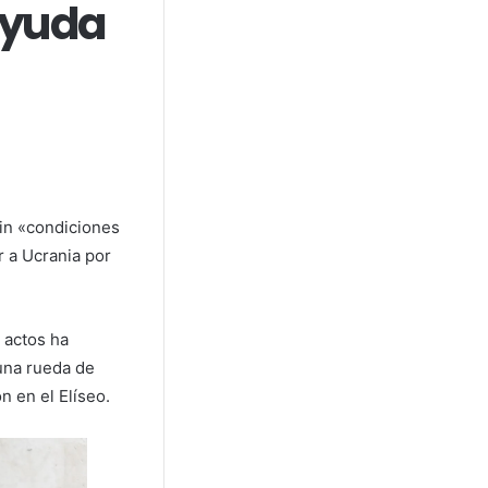
ayuda
sin «condiciones
r a Ucrania por
 actos ha
una rueda de
n en el Elíseo.