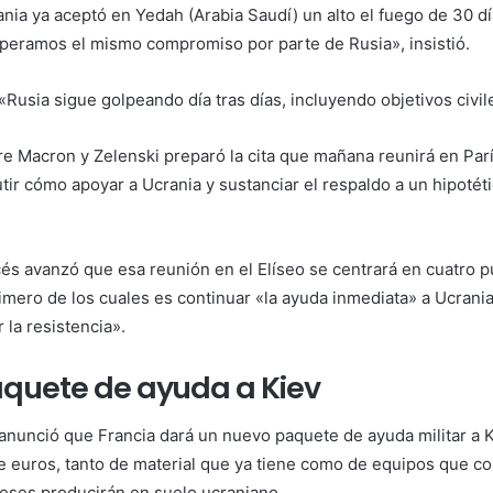
ia ya aceptó en Yedah (Arabia Saudí) un alto el fuego de 30 día
peramos el mismo compromiso por parte de Rusia», insistió.
 «Rusia sigue golpeando día tras días, incluyendo objetivos civil
re Macron y Zelenski preparó la cita que mañana reunirá en Parí
utir cómo apoyar a Ucrania y sustanciar el respaldo a un hipoté
ncés avanzó que esa reunión en el Elíseo se centrará en cuatro 
rimero de los cuales es continuar «la ayuda inmediata» a Ucrani
 la resistencia».
quete de ayuda a Kiev
 anunció que Francia dará un nuevo paquete de ayuda militar a K
e euros, tanto de material que ya tiene como de equipos que c
ceses producirán en suelo ucraniano.