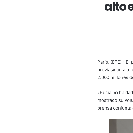
alto
París, (EFE).- E
previas» un alto
2.000 millones d
«Rusia no ha dad
mostrado su volu
prensa conjunta c