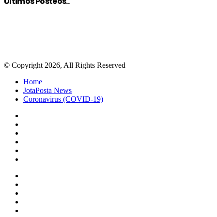
Últimos Posteos..
© Copyright 2026, All Rights Reserved
Home
JotaPosta News
Coronavirus (COVID-19)
Facebook
Twitter
Google+
WhatsApp
Telegram
Viber
Close