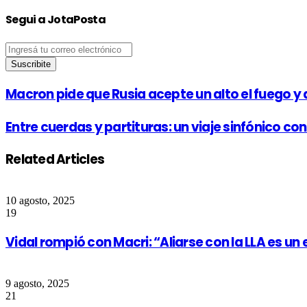
Segui a JotaPosta
Ingresá
tu
correo
electrónico
Macron pide que Rusia acepte un alto el fuego y
Entre cuerdas y partituras: un viaje sinfónico co
Related Articles
10 agosto, 2025
19
Vidal rompió con Macri: “Aliarse con la LLA es un 
9 agosto, 2025
21