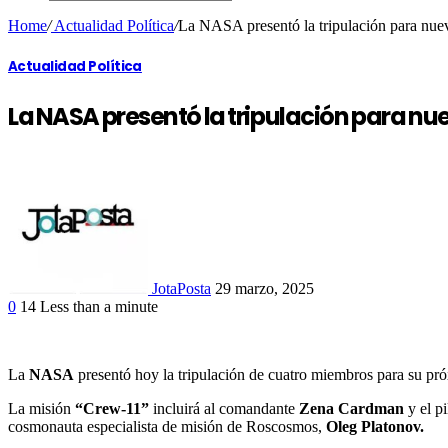
Home
/
Actualidad Política
/
La NASA presentó la tripulación para nueva
Actualidad Política
La NASA presentó la tripulación para nue
JotaPosta
29 marzo, 2025
0
14
Less than a minute
Facebook
Twitter
Google+
LinkedIn
La
NASA
presentó hoy la tripulación de cuatro miembros para su pr
La misión
“Crew-11”
incluirá al comandante
Zena Cardman
y el p
cosmonauta especialista de misión de Roscosmos,
Oleg Platonov.