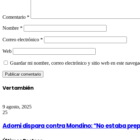
Comentario
*
Nombre
*
Correo electrónico
*
Web
Guardar mi nombre, correo electrónico y sitio web en este naveg
Ver también
Close
9 agosto, 2025
25
Adorni dispara contra Mondino: “No estaba prep