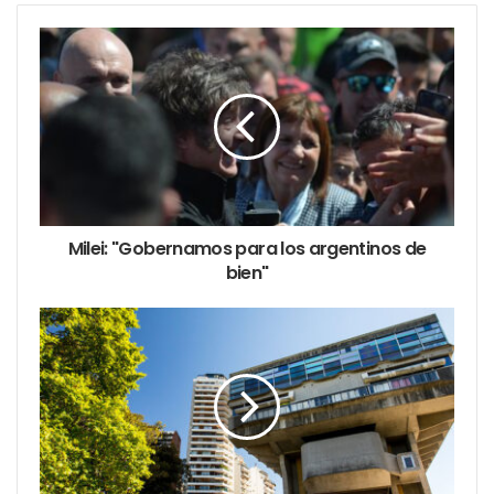
carácter distintivo de la pizza argentina en el ámbito
internacional. La incorporación de la
“Categoría
Argentina”
no solo reconoce la riqueza y tradición
de nuestra pizza, sino que también consolida a
Argentina como un protagonista en la gastronomía
mundial.
El lunes 7 de abril se impartirá una
masterclass
exclusiva
de “pizza argentina” a cargo de
Diego
Milei: "Gobernamos para los argentinos de
bien"
Dávila
, Director de la Escuela APYCE.
El ganador de la categoría de Pizza Argentina será
nominado campeón europeo y podrá participar
representando a Europa en el próximo
Campeonato
Mundial de La Pizza y La Empanada
que se
celebrará en Buenos Aires.