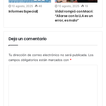
Pizza
10 agosto, 2025
46
10 agosto, 2025
19
Informes Especial|
Vidal rompió con Macri:
APYCE
ha conformado un equipo de
12 maestros
“Aliarse con la LLA es un
pizzeros
que representarán al país en el
error, es malo”
prestigioso
32° Campeonato Mundial de la Pizza
en
Parma, Italia.
Deja un comentario
El equipo será liderado por el reconocido chef y
maestro pizzero
Federico Gastón Domínguez
Tu dirección de correo electrónico no será publicada.
Los
Fontán
, oriundo de
Bariloche, Río Negro
. Su
campos obligatorios están marcados con
*
trayectoria incluye experiencia en cadenas hoteleras
internacionales. Trabajó en Francia, España y se
desempeñó durante 10 años en el
emblemático
Hotel Llao Llao
. Actualmente, lidera el
desarrollo de siete pizzerías propias.