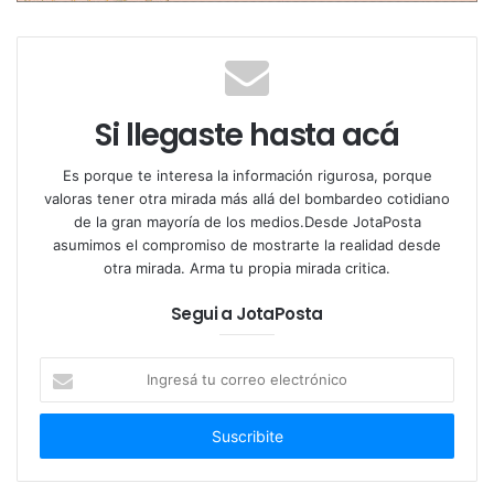
La competencia se llevará a cabo en el
prestigioso
Salón Gourmets
, la feria de alimentación
y bebidas de alta gama más importante de Europa,
Si llegaste hasta acá
que se realizará del
7 al 10 de abril de
2025
en
Ifema Madrid
.
Es porque te interesa la información rigurosa, porque
valoras tener otra mirada más allá del bombardeo cotidiano
de la gran mayoría de los medios.Desde JotaPosta
asumimos el compromiso de mostrarte la realidad desde
otra mirada. Arma tu propia mirada critica.
Segui a JotaPosta
Ingresá
tu
correo
electrónico
Este logro histórico destaca la evolución y el