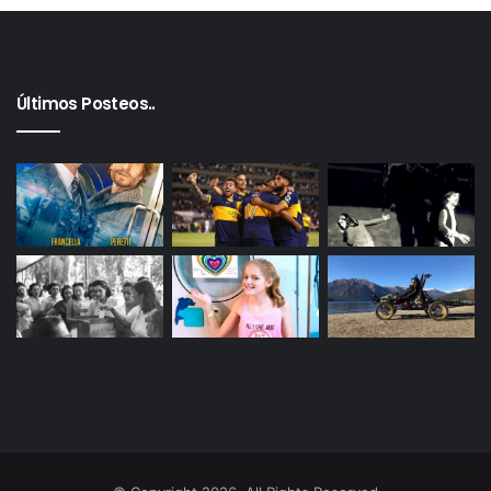
Ortigoza, Ariel Hernán Pastorino, Ismael Saravia y
Miguel Villalba.
Últimos Posteos..
“Para APYCE, es un enorme orgullo respaldar y
acompañar a nuestra delegación argentina en esta
nueva edición del Campeonato Mundial de la Pizza
en Parma. Hemos trabajado intensamente para que
el mundo descubra la esencia de la pizza argentina:
su identidad única, su diversidad y el valor que la
distingue en el escenario gastronómico
internacional”,
expresó
Lorena Fernández,
presidenta de APYCE
.