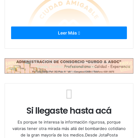
Leer Más
El Ente de Turismo de la Ciudad de Salta lanzó esta
distinción para reconocer a emprendimientos
turísticos que promuevan la equidad de género, la
Si llegaste hasta acá
accesibilidad y la no discriminación. El programa
busca generar espacios seguros y hospitalarios para
Es porque te interesa la información rigurosa, porque
todos los visitantes, desde alojamientos y
valoras tener otra mirada más allá del bombardeo cotidiano
restaurantes hasta agencias de viajes y experiencias
de la gran mayoría de los medios.Desde JotaPosta