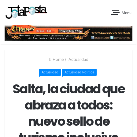
Menu
Home
/
Actualidad
Actualidad
Actualidad Política
Salta, la ciudad que
abraza a todos:
nuevo sello de