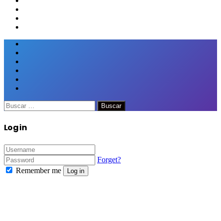
Facebook
Twitter
Google+
WhatsApp
Telegram
Viber
Close
Buscar:
Close
Log in
Forget?
Remember me
Log in