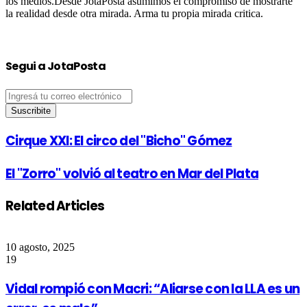
los medios.Desde JotaPosta asumimos el compromiso de mostrarte
la realidad desde otra mirada. Arma tu propia mirada critica.
Segui a JotaPosta
Ingresá
tu
correo
electrónico
Cirque XXI: El circo del "Bicho" Gómez
El "Zorro" volvió al teatro en Mar del Plata
Related Articles
10 agosto, 2025
19
Vidal rompió con Macri: “Aliarse con la LLA es un