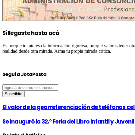
Si llegaste hasta acá
Es porque te interesa la información rigurosa, porque valoras tener 
realidad desde otra mirada. Arma tu propia mirada critica.
Segui a JotaPosta
Ingresá
tu
correo
electrónico
El valor de la georreferenciación de teléfonos cel
Se inauguró la 32.° Feria del Libro Infantil y Juvenil