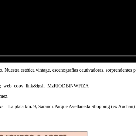
. Nuestra estética vintage, escenografías cautivadoras, sorprendentes pue
ce=ig_web_copy_link&igsh=MzRlODBiNWFlZA==
omez.
sAs – La plata km. 9, Sarandi-Parque Avellaneda Shopping (ex Auchan)