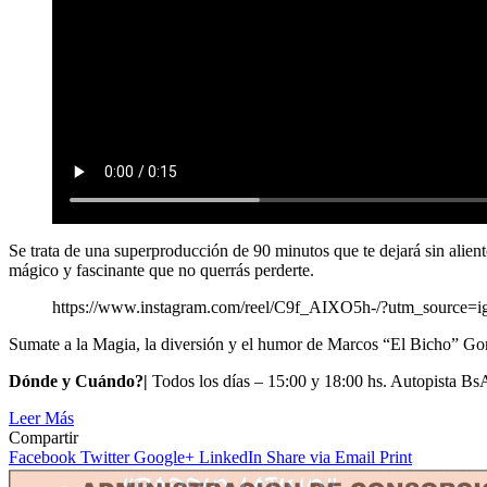
Se trata de una superproducción de 90 minutos que te dejará sin aliento
mágico y fascinante que no querrás perderte.
https://www.instagram.com/reel/C9f_AIXO5h-/?utm_sour
Sumate a la Magia, la diversión y el humor de Marcos “El Bicho” G
Dónde y Cuándo?|
Todos los días – 15:00 y 18:00 hs. Autopista B
Leer Más
Compartir
Facebook
Twitter
Google+
LinkedIn
Share via Email
Print