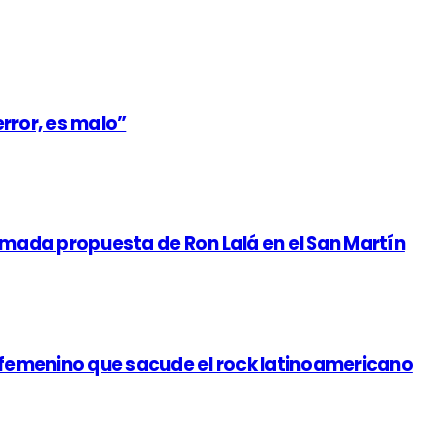
error, es malo”
amada propuesta de Ron Lalá en el San Martín
r femenino que sacude el rock latinoamericano