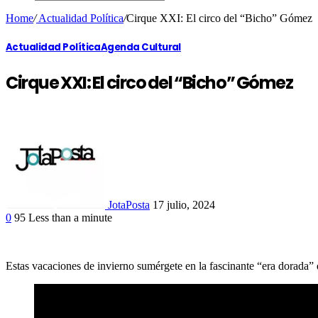
Home
/
Actualidad Política
/
Cirque XXI: El circo del “Bicho” Gómez
Actualidad Política
Agenda Cultural
Cirque XXI: El circo del “Bicho” Gómez
JotaPosta
17 julio, 2024
0
95
Less than a minute
Facebook
Twitter
Google+
LinkedIn
Estas vacaciones de invierno sumérgete en la fascinante “era dorada” 