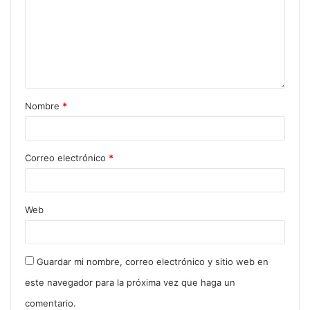
Urgencia (DNU) y hasta están regulados por la
misma ley 26.122. Una vez anunciada la medida,
dentro de los 10 días de dictado el decreto de
delegación legislativa, el Jefe de Gabinete debe
enviarlo a la Comisión Bicameral de Trámite
Legislativo, la misma que controla los DNU.
Nombre
*
Una vez que se encuentre en la comisión bicameral,
esta debe pronunciarse sobre la procedencia formal
Correo electrónico
*
y la adecuación del decreto a la materia y a las bases
de la delegación, y al plazo fijado, no a la
conveniencia del decreto. Tras emitir dictamen, debe
Web
elevarlo al plenario de cada cámara para su “expreso
tratamiento”. Para que el decreto pierda vigencia,
este debe ser rechazado por ambas cámaras del
Guardar mi nombre, correo electrónico y sitio web en
Congreso.
este navegador para la próxima vez que haga un
comentario.