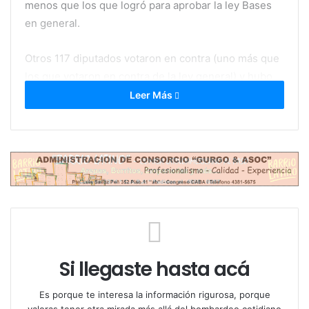
menos que los que logró para aprobar la ley Bases
en general.
Otros 117 diputados votaron en contra (uno más que
los que votaron en contra de la ley general) y hubo
una sola abstención (hubo seis abstenciones para la
Leer Más
ley en general.
Si llegaste hasta acá
Es porque te interesa la información rigurosa, porque