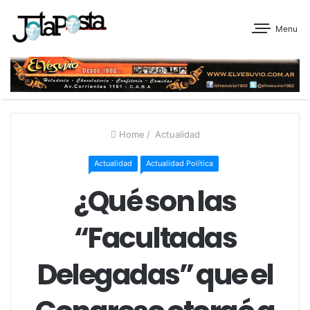
Menu
Home
/
Actualidad
Actualidad
Actualidad Política
¿Qué son las
“Facultadas
Delegadas” que el