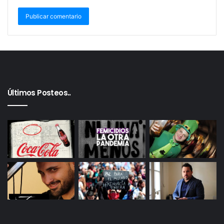
fracaso en distintas medidas
y por eso es importante que
rindan cuentas y muestran
cual es la hoja de ruta de aquí
para adelante en post de
revertir esta situación”.
Últimos Posteos..
Respecto a las vacunas, y la aparente
“obsesión”
que
parece tener la oposición con respecto al
Laboratorio Pfizer, la Diputada hace un paréntesis
para aclarar que
“no se trata de tener la idea fija con
un Laboratorio en especial. Lo que desde Juntos por
el Cambio se pretendió hacer y se logró, es poner
sobre la agenda pública y política un tema del que no
se hablaba. El poder discutir el porqué, como país,
se rechazan las vacunas, y en este caso poniendo la