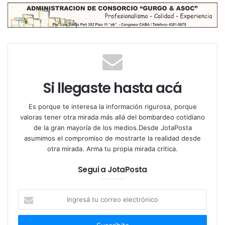
enuncia
“desde ahí no paré”
.
Su vida pública continúo como Subgerente Operativa
en la Dirección General de Planificación
Comunicacional y en 2014 llegó a la Legislatura de la
Ciudad de Buenos Aires como jefa de asesores,
coordinando el equipo de trabajo para el desarrollo
Si llegaste hasta acá
de proyectos.
Es porque te interesa la información rigurosa, porque
Más tarde fue nombrada Directora en el área de
valoras tener otra mirada más allá del bombardeo cotidiano
de la gran mayoría de los medios.Desde JotaPosta
juventud nacional a fines de 2015. Desde el 2020
asumimos el compromiso de mostrarte la realidad desde
ocupa una banca en el Congreso de la Nación como
otra mirada. Arma tu propia mirada critica.
Diputada bonaerense representando el bloque de
Segui a JotaPosta
Juntos por el Cambio.
Ingresá
tu
Cáceres no tarda en dejar su mirada respecto a la
correo
actualidad del país y la reciente visita del Jefe de