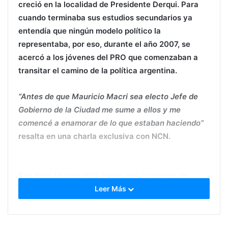
creció en la localidad de Presidente Derqui. Para
cuando terminaba sus estudios secundarios ya
entendía que ningún modelo político la
representaba, por eso, durante el año 2007, se
acercó a los jóvenes del PRO que comenzaban a
transitar el camino de la política argentina.
“Antes de que Mauricio Macri sea electo Jefe de
Gobierno de la Ciudad me sume a ellos y me
comencé a enamorar de lo que estaban haciendo”
resalta en una charla exclusiva con NCN.
Ese amor se consolidó luego, con la gestión de
Mauricio Macri en CABA:
“Ese modelo es el que me
Leer Más
terminó enamorando y el que, entiendo, tenemos
que lograr replicar en todo el país”
asevera y