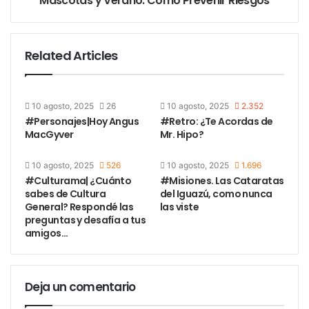
Mascotas y Verano: Como Prevenir Riesgos
Related Articles
10 agosto, 2025
26
10 agosto, 2025
2.352
#Personajes|Hoy Angus
#Retro: ¿Te Acordas de
MacGyver
Mr. Hipo?
10 agosto, 2025
526
10 agosto, 2025
1.696
#Culturama| ¿Cuánto
#Misiones. Las Cataratas
sabes de Cultura
del Iguazú, como nunca
General? Respondé las
las viste
preguntas y desafía a tus
amigos…
Deja un comentario