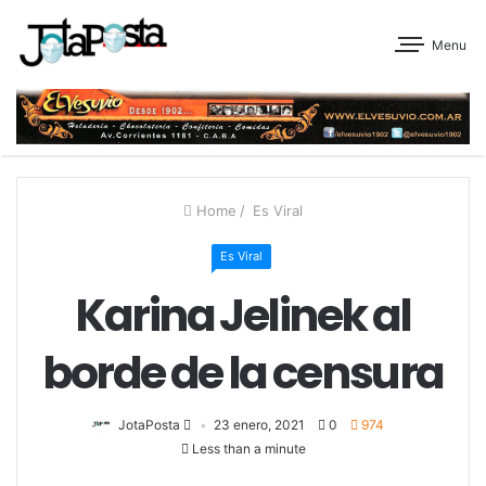
Menu
Home
/
Es Viral
Es Viral
Karina Jelinek al
borde de la censura
JotaPosta
23 enero, 2021
0
974
Less than a minute