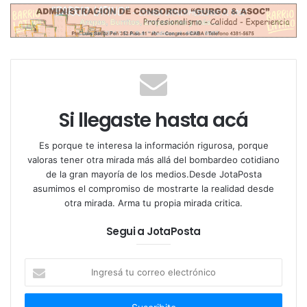
que aún perduran:
¿Puede el oficialismo lograr la
aprobación? ¿Cuánto representa para las cuentas
públicas? ¿Es un “impuesto” o un “aporte”? ¿Qué
dice el texto completo? ¿Qué sucede en el Mundo y
como legislan al respecto?
LOS DETALLES DEL PROYECTO
Si llegaste hasta acá
La intención del oficialismo es reforzar la
Es porque te interesa la información rigurosa, porque
recaudación, que tuvo una fuerte caída por la crisis
valoras tener otra mirada más allá del bombardeo cotidiano
de la gran mayoría de los medios.Desde JotaPosta
que tiene la actividad económica a raíz de la
asumimos el compromiso de mostrarte la realidad desde
pandemia de coronavirus, y contar con los
otra mirada. Arma tu propia mirada critica.
recursos para atender la emergencia sanitaria y
económica.
Segui a JotaPosta
El mismo se datalla que se trata de un
“aporte por
Ingresá
tu
única vez que va a alcanzar exclusivamente a las
correo
personas humanas de elevado nivel patrimonial”
e