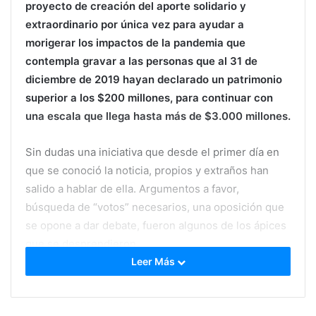
proyecto de creación del aporte solidario y
extraordinario por única vez para ayudar a
morigerar los impactos de la pandemia que
contempla gravar a las personas que al 31 de
diciembre de 2019 hayan declarado un patrimonio
superior a los $200 millones, para continuar con
una escala que llega hasta más de $3.000 millones.
Sin dudas una iniciativa que desde el primer día en
que se conoció la noticia, propios y extraños han
salido a hablar de ella. Argumentos a favor,
búsqueda de “votos” necesarios, una oposición que
se opone a dar debate, fueron algunos de los ápices
que se desprendieron.
Leer Más
En
#JotaPosta
elaboramos un completo análisis del
Proyecto para entender muchos de los interrogantes