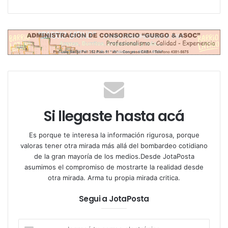
informe.
En ese sentido, el organismo remarcó que
“el riesgo
se mantuvo latente y se advirtió un aumento de
casos de femicidios”
en comparación al mismo
período del 2019, cuando se relevaron 155
homicidios agravados por motivos de género.
El informe del Observatorio detalla que, del total de
Si llegaste hasta acá
casos, 13 fueron femicidios vinculados -es decir,
aquellos en los que el propósito del agresor es
Es porque te interesa la información rigurosa, porque
provocar sufrimiento a la víctima, un agravante
valoras tener otra mirada más allá del bombardeo cotidiano
de la gran mayoría de los medios.Desde JotaPosta
incluido en el inciso 12 del artículo 80 del Código
asumimos el compromiso de mostrarte la realidad desde
Penal-, en los que murieron seis mujeres y siete
otra mirada. Arma tu propia mirada critica.
varones.
Segui a JotaPosta
Además, precisa que durante la etapa estudiada
Ingresá
fueron asesinadas dos mujeres trans y se