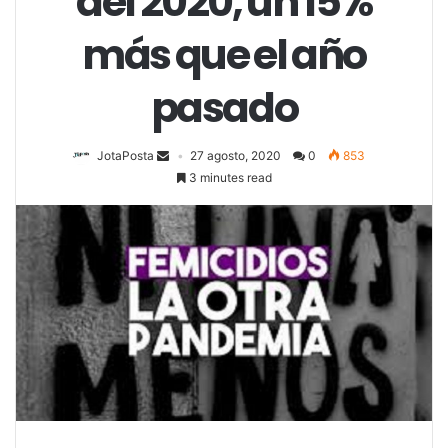
del 2020, un 15%
más que el año
pasado
JotaPosta
27 agosto, 2020
0
853
3 minutes read