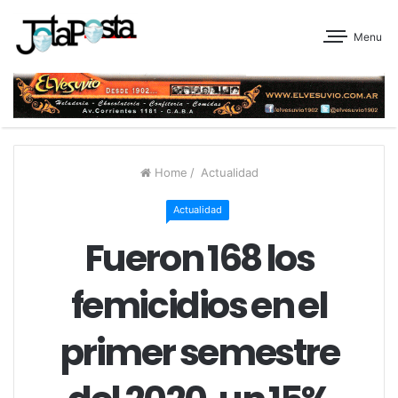
Menu
Home
/
Actualidad
Actualidad
Fueron 168 los
femicidios en el
primer semestre