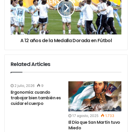
1/01 y el 31/07 de
2020 se registraron
168 víctimas de
femicidio
confirmadas
,
A 12 años de la Medalla Dorada en Fútbol
incluyendo 13
femicidios
vinculados, dos
Related Articles
personas Trans y dos
suicidios feminicidas.
Informe completo
2 julio, 2026
9
https://t.co/tNXMjiIa2
Ergonomía: cuando
H
trabajar bien también es
pic.twitter.com/Ybsjo
cuidar el cuerpo
WT9PA
17 agosto, 2025
1.733
El Día que San Martín tuvo
— Defensoría del Pueblo
Miedo