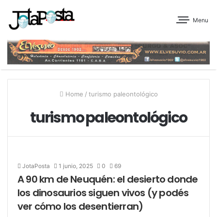
Menu
Home
/
turismo paleontológico
turismo paleontológico
JotaPosta
1 junio, 2025
0
69
A 90 km de Neuquén: el desierto donde
los dinosaurios siguen vivos (y podés
ver cómo los desentierran)