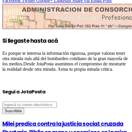
Facebook
Twitter
Google+
LinkedIn
Share via Email
Print
Si llegaste hasta acá
Es porque te interesa la información rigurosa, porque valoras tener
otra mirada más allá del bombardeo cotidiano de la gran mayoría de
los medios.Desde JotaPosta asumimos el compromiso de mostrarte
la realidad desde otra mirada. Arma tu propia mirada critica.
Segui a JotaPosta
Ingresá
tu
correo
electrónico
Milei predica contra la justicia social: cruzada