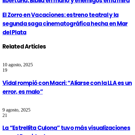
libertaria, Biblia en mano y enemigos en la mira
El Zorro en Vacaciones: estreno teatral y la
segunda saga cinematográfica hecha en Mar
del Plata
Related Articles
10 agosto, 2025
19
Vidal rompió con Macri: “Aliarse con la LLA es un
error, es malo”
9 agosto, 2025
21
La “Estrellita Culona” tuvo más visualizaciones