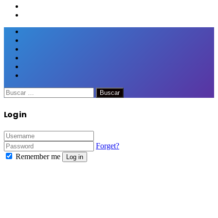
Facebook
Twitter
Google+
WhatsApp
Telegram
Viber
Close
Buscar:
Close
Log in
Forget?
Remember me
Log in