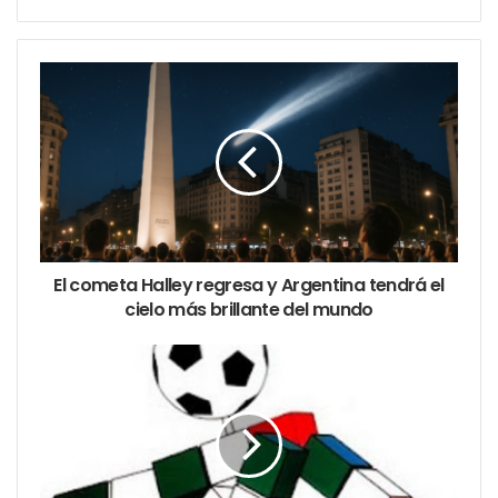
la dirección apuesta a una puesta ágil, con guiños a
lo cotidiano y momentos de identificación directa
con el público.
Dónde
: Muy Teatro –
Humahuaca 4310, CABA
Cuándo
: Sábados 19 hs, del 5 al 26 de julio
Entradas
: $15.000 – Disponibles en
Alternativa
Teatral
o en boletería
Duración
: 60 minutos
Espectáculo para adultos
El cometa Halley regresa y Argentina tendrá el
cielo más brillante del mundo
En una cartelera porteña cada vez más vibrante,
Ojos de madre
se destaca por su capacidad de tocar
fibras íntimas sin perder el ritmo ni la risa. Una cita
ideal para quienes aman el teatro que entretiene,
pero también deja pensando.