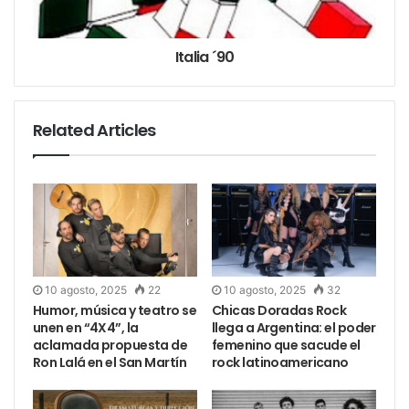
Italia ´90
Related Articles
10 agosto, 2025
22
10 agosto, 2025
32
Humor, música y teatro se
Chicas Doradas Rock
unen en “4X4”, la
llega a Argentina: el poder
aclamada propuesta de
femenino que sacude el
Ron Lalá en el San Martín
rock latinoamericano