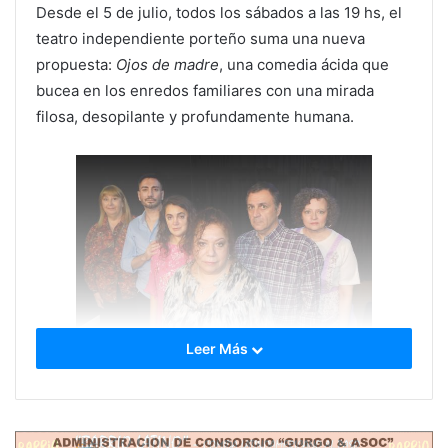
Desde el 5 de julio, todos los sábados a las 19 hs, el
teatro independiente porteño suma una nueva
propuesta:
Ojos de madre
, una comedia ácida que
bucea en los enredos familiares con una mirada
filosa, desopilante y profundamente humana.
Leer Más
Con dramaturgia y dirección de
Laura Formento
, la
obra pone en juego los lazos, tensiones y silencios
que atraviesan a dos clanes muy distintos, pero
unidos por un mismo denominador común:
madres