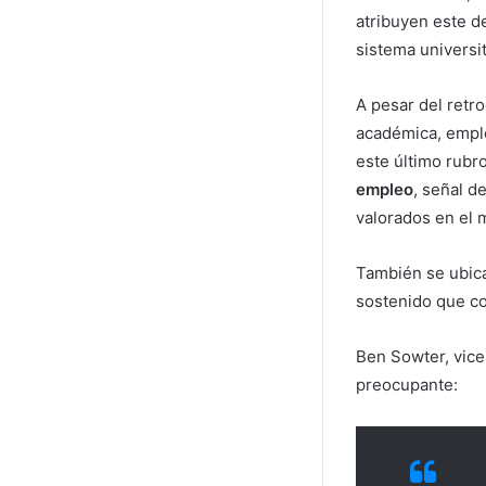
atribuyen este d
sistema universit
A pesar del retr
académica, emple
este último rubr
empleo
, señal d
valorados en el 
También se ubic
sostenido que co
Ben Sowter, vice
preocupante: