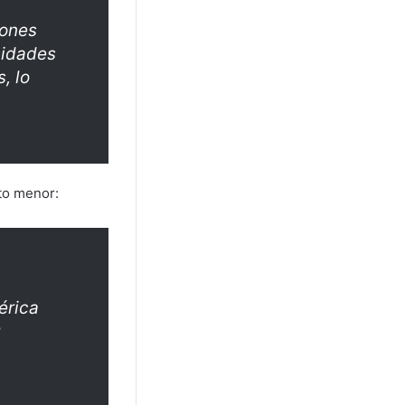
iones
sidades
, lo
to menor:
érica
u