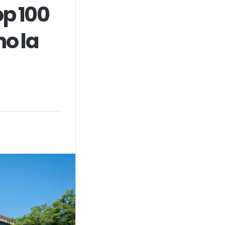
op 100
o la