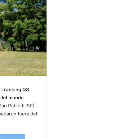
el
ranking QS
 del mundo
.
San Pablo (USP),
uedaron fuera del