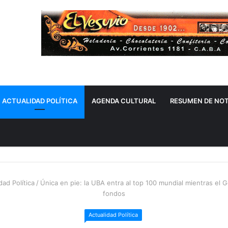
ACTUALIDAD POLÍTICA
AGENDA CULTURAL
RESUMEN DE NOT
dad Política
/
Única en pie: la UBA entra al top 100 mundial mientras el G
fondos
Actualidad Política