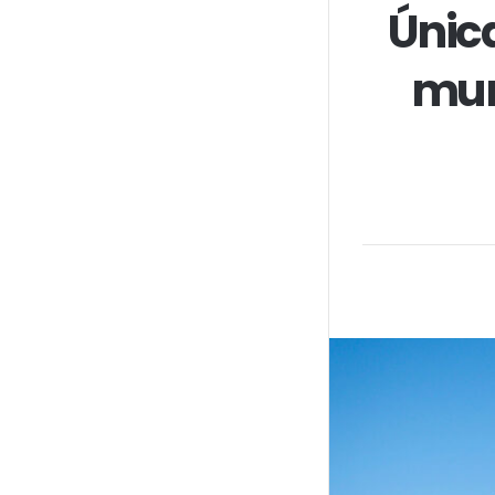
Única
mun