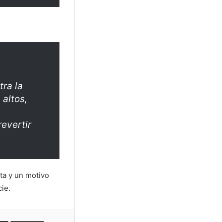
tra la
altos,
revertir
ta y un motivo
ie.