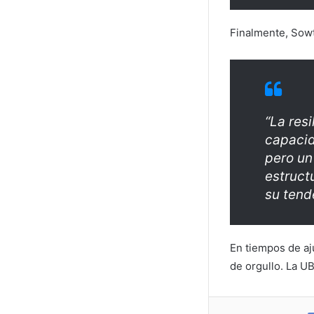
Finalmente, Sowt
“La res
capacid
pero un
estruct
su tende
En tiempos de aj
de orgullo. La UB