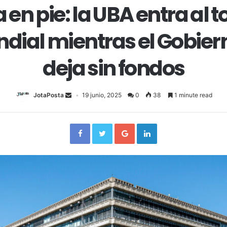
 en pie: la UBA entra al t
dial mientras el Gobiern
deja sin fondos
JotaPosta
19 junio, 2025
0
38
1 minute read
Facebook
Twitter
Google+
LinkedIn