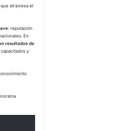
l que atraviesa el
lave
: reputación
nacionales. En
 en resultados de
 capacitados y
econocimiento
panorama