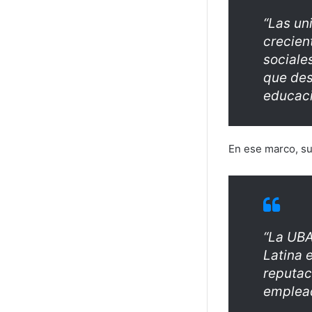
“Las un
crecien
sociale
que des
educaci
En ese marco, su
“La UBA
Latina 
reputac
emplea