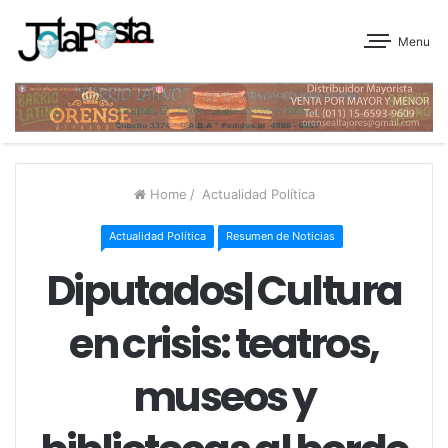
Menu
Home
/
Actualidad Política
Actualidad Política
Resumen de Noticias
Diputados| Cultura
en crisis: teatros,
museos y