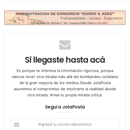
subrayó “el compromiso institucional del Congreso
de proteger la identidad, la pluralidad cultural, y el
acceso y disfrute de nuestra cultura en todas las
regiones del país”. “Esto tiene que ver con nuestros
derechos culturales – ponderó la titular de Cultura –
y, por sobre todo, con ese mandato como
representantes a un crecimiento armónico y un
desarrollo humano de nuestro pueblo”.
Si llegaste hasta acá
La ronda expositora coincidió en el análisis respecto
Es porque te interesa la información rigurosa, porque
valoras tener otra mirada más allá del bombardeo cotidiano
de la centralización y fusión de organismos
de la gran mayoría de los medios.Desde JotaPosta
culturales proyectados en los decretos 345/2025 y
asumimos el compromiso de mostrarte la realidad desde
346/2025, entre los que se destacan el INT (Instituto
otra mirada. Arma tu propia mirada critica.
Nacional de Teatro), la CONABIP (Comisión Nacional
Segui a JotaPosta
de Bibliotecas Populares), o la CNMMLH (Comisión
Nacional de Monumentos, Lugares y Bienes
Ingresá
Históricos).
tu