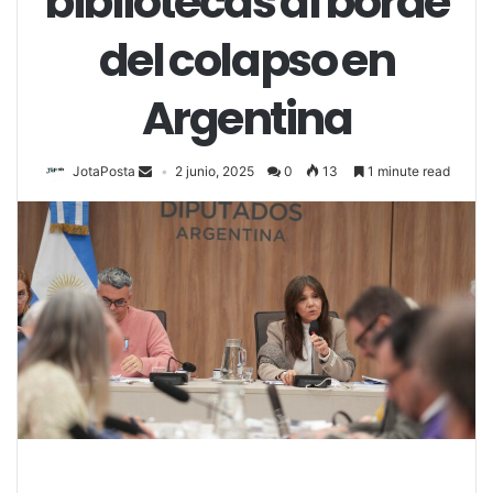
bibliotecas al borde
del colapso en
Argentina
JotaPosta
2 junio, 2025
0
13
1 minute read