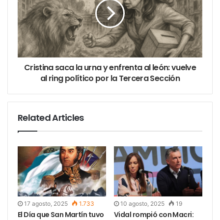
aprendizaje, recreación y formación”. “Un pueblo sin
cultura es un pueblo sin destino, y debemos
defenderlo entre todos”, instó finalmente Villalba.
Cristina saca la urna y enfrenta al león: vuelve
al ring político por la Tercera Sección
Related Articles
17 agosto, 2025
1.733
10 agosto, 2025
19
El Día que San Martín tuvo
Vidal rompió con Macri: