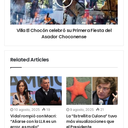
escrito. Pero esta vez, ellos tendrán la tiza.
Tags
tabula rasa
Villa El Chocón celebró su Primera Fiesta del
Asador Choconense
Related Articles
10 agosto, 2025
19
9 agosto, 2025
21
Vidal rompió con Macri:
La “Estrellita Culona” tuvo
“Aliarse con la LLA es un
más visualizaciones que
error, es malo”
el Presidente