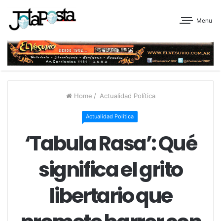
Menu
Home
/
Actualidad Política
Actualidad Política
‘Tabula Rasa’: Qué
significa el grito
libertario que