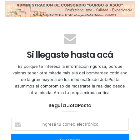
flamante legislador y aún vocero presidencial, se
dirigió a los militantes con tono triunfal y dijo:
“Tabula rasa, todo aquel que acompañe nuestra
agenda es bienvenido, venga de donde venga”
.
En
medio de la euforia violeta que pintó de nuevo el
mapa político porteño, esa expresión de raíz latina
Si llegaste hasta acá
dejó entrever algo más profundo que la inmediatez
del resultado electoral.
Es porque te interesa la información rigurosa, porque
valoras tener otra mirada más allá del bombardeo cotidiano
“Tabula rasa” significa literalmente “pizarra en
de la gran mayoría de los medios.Desde JotaPosta
blanco”. En la filosofía clásica, especialmente en los
asumimos el compromiso de mostrarte la realidad desde
otra mirada. Arma tu propia mirada critica.
textos de Aristóteles y luego Locke, hace referencia
a la mente como un lienzo vacío que se va llenando
Segui a JotaPosta
con la experiencia. En clave política, en cambio,
sugiere una invitación (o advertencia): todo puede
Ingresá
recomenzar, todo puede reescribirse. Y quien quiera
tu
correo
sumarse al proyecto libertario, tiene la oportunidad,