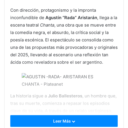
Con dirección, protagonismo y la impronta
inconfundible de
Agustín “Rada” Aristarán
, llega a la
escena teatral
Chanta
, una obra que se mueve entre
la comedia negra, el absurdo, la crítica social y la
poesía escénica. El espectáculo se consolida como
una de las propuestas más provocadoras y originales
del 2025, llevando al escenario una reflexión tan
ácida como reveladora sobre el ser argentino.
La historia sigue a
Julio Ballesteros
, un hombre que,
tras su muerte, comienza a repasar los episodios
clave de su vida. A través de un relato vertiginoso,
Chanta
se adentra en las contradicciones,
Leer Más
hipocresías y miserias del protagonista, que bien