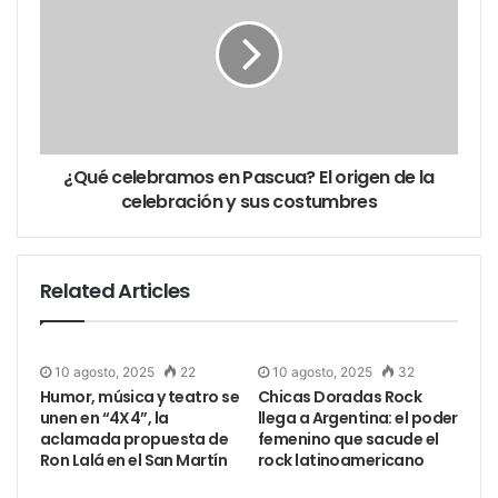
huella.
Una experiencia escénica imperdible para quienes
buscan un teatro dinámico, contemporáneo y con
contenido.
¿Qué celebramos en Pascua? El origen de la
Tags
teatro y sociedad
celebración y sus costumbres
Related Articles
10 agosto, 2025
22
10 agosto, 2025
32
Humor, música y teatro se
Chicas Doradas Rock
unen en “4X4”, la
llega a Argentina: el poder
aclamada propuesta de
femenino que sacude el
Ron Lalá en el San Martín
rock latinoamericano