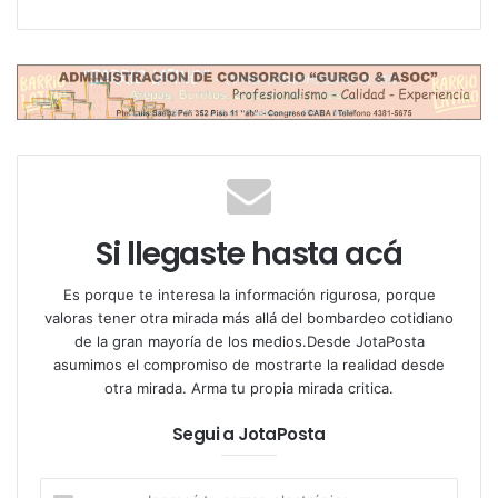
podría ser cualquier argentino promedio. El
personaje principal se convierte en emblema de esa
“argentinidad” tan difícil de definir, pero tan fácil de
reconocer.
Con un ritmo narrativo frenético, escenas que mutan
constantemente y una puesta en escena con
lenguaje cinematográfico, la obra se aleja del teatro
Si llegaste hasta acá
tradicional.
Chanta
propone un formato visual
impactante, donde no hay espacios fijos: hay
Es porque te interesa la información rigurosa, porque
imágenes en movimiento, cambios de tono
valoras tener otra mirada más allá del bombardeo cotidiano
permanentes y un humor que va del sarcasmo a la
de la gran mayoría de los medios.Desde JotaPosta
emoción.
asumimos el compromiso de mostrarte la realidad desde
otra mirada. Arma tu propia mirada critica.
Segui a JotaPosta
Ingresá